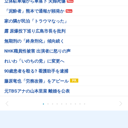
立体駐車場から車落下 夫婦死傷
「泥酔者」熊本で通報が頻発か
家の隣が民泊「トラウマなった」
露 原爆投下巡り広島市長を批判
無期刑の「終身刑化」傾向続く
NHK職員性被害 出演者に怒りの声
れいわ「いのちの党」に変更へ
90歳患者を殴る? 看護助手を逮捕
藤原竜也「労務改善」をアピール
元TBSアナの山本里菜 離婚を公表