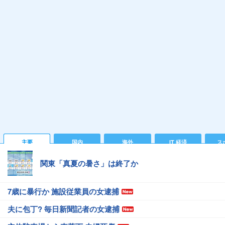
主要
国内
海外
IT 経済
ス
関東「真夏の暑さ」は終了か
7歳に暴行か 施設従業員の女逮捕
夫に包丁? 毎日新聞記者の女逮捕