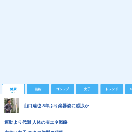
健康
芸能
ゴシップ
女子
トレンド
Y
山口達也 8年ぶり楽器姿に感涙か
運動より代謝 人体の省エネ戦略