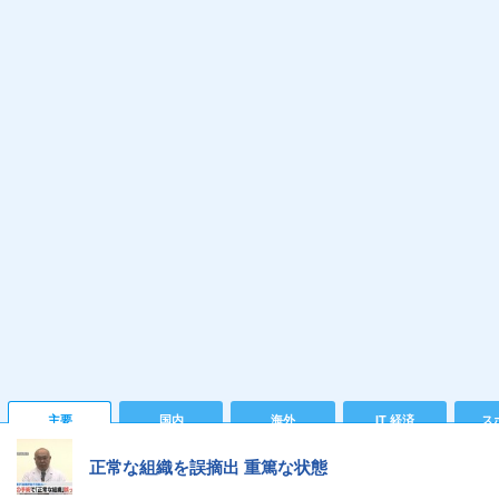
主要
国内
海外
IT 経済
ス
正常な組織を誤摘出 重篤な状態