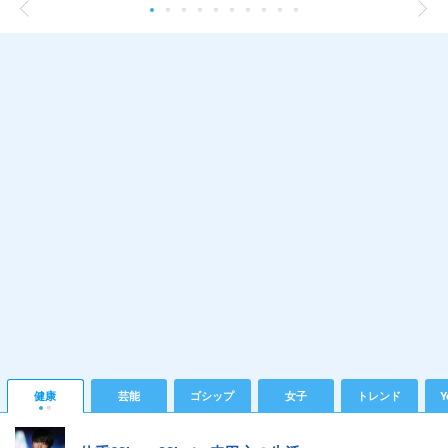
健康
芸能
ゴシップ
女子
トレンド
Y