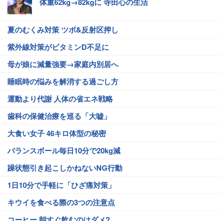
体重62kg→82kgに 寺田心の生活
夏のむくみ対策 ツボ&反射区押し
紫外線対策がビタミンD不足に
母が娘に減量強要→家庭内別居へ
睡眠時の悩みを解消する過ごし方
運動より代謝 人体の省エネ戦略
歯科の保健治療を巡る「大嘘」
大食い女子 46キロ体型の秘密
バランスボール毎日10分で20kg減
躁状態引き起こしかねないNG行動
1日10分で手軽に「ひざ痛対策」
キウイを食べる際の3つの注意点
コーヒー 朝すぐ飲むのはダメ?