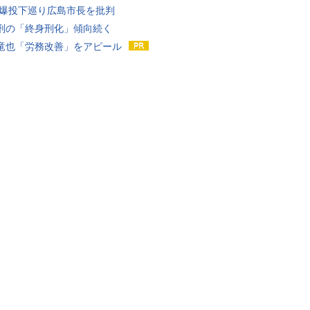
原爆投下巡り広島市長を批判
刑の「終身刑化」傾向続く
竜也「労務改善」をアピール