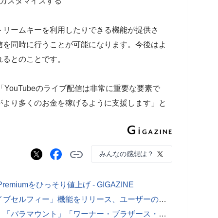
をカスタマイズする
トリームキーを利用したりできる機能が提供さ
信を同時に行うことが可能になります。今後はよ
れるとのことです。
は「YouTubeのライブ配信は非常に重要な要素で
がより多くのお金を稼げるように支援します」と
みんなの感想は？
remiumをひっそり値上げ - GIGAZINE
YouTubeがショート動画向けの「ライブセルフィー」機能をリリース、ユーザーの顔と声をリアルタイムで記録したAIアバターを使った動画を生成可能に - GIGAZINE
YouTubeの広告収益は「ディズニー」「パラマウント」「ワーナー・ブラザース・ディスカバリー」「NBCU」の合計を上回る - GIGAZINE