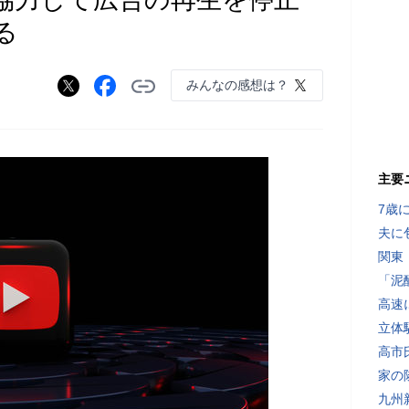
る
みんなの感想は？
）
主要
7歳
夫に
関東
「泥
高速
立体
高市
家の
九州