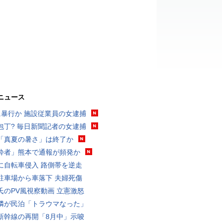
ニュース
に暴行か 施設従業員の女逮捕
包丁? 毎日新聞記者の女逮捕
「真夏の暑さ」は終了か
酔者」熊本で通報が頻発か
に自転車侵入 路側帯を逆走
駐車場から車落下 夫婦死傷
氏のPV風視察動画 立憲激怒
隣が民泊「トラウマなった」
新幹線の再開「8月中」示唆