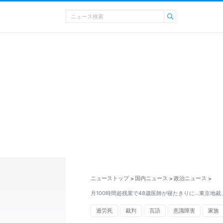
ニューストップ
国内ニュース
政治ニュース
>
>
>
月100時間超残業で48歳医師が寝たきりに…東京地
過労死
裁判
言語
意識障害
家族
医療