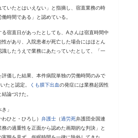
れていたとはいえない」と指摘し、宿直業務の時
労働時間である」と認めている。
する宿直日があったとしても、Aさんは宿直時間中
能性があり、入院患者が死亡した場合にはほとん
認識したうえで業務にあたっていたとして、「一
。
を評価した結果、本件病院単独の労働時間のみで
ていたと認定。
くも膜下出血
の発症には業務起因性
と結論づけた。
べき」
かわひと・ひろし）
弁護士
（
過労死
弁護団全国連
業務の過重性を正面から認めた画期的な判決」と
の実態を見ず、仮眠時間を一律に除外してきた。