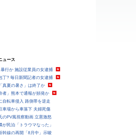
ニュース
に暴行か 施設従業員の女逮捕
包丁? 毎日新聞記者の女逮捕
「真夏の暑さ」は終了か
酔者」熊本で通報が頻発か
に自転車侵入 路側帯を逆走
駐車場から車落下 夫婦死傷
氏のPV風視察動画 立憲激怒
隣が民泊「トラウマなった」
新幹線の再開「8月中」示唆