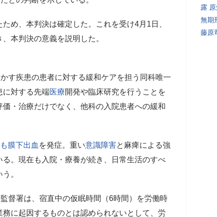
露 
無期
ため、本判決は確定した。これを受け4月1日、
藤原
き、本判決の意義を説明した。
脅かす疾患の患者に対する緩和ケアを担う同科唯一
患に対する先端
医療
開発や臨床研究を行うことを
評価・治療だけでなく、他科の入院患者への緩和
も膜下出血
を発症。重い
意識障害
と麻痺による強
いる。現在も入院・療養が続き、日常生活のすべ
いう。
準監督署は、宿直中の仮眠時間（6時間）を労働時
業務に起因するものとは認められないとして、労