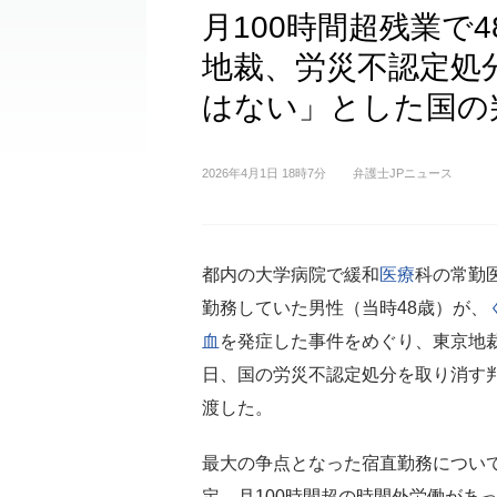
月100時間超残業で
地裁、労災不認定処
はない」とした国の
2026年4月1日 18時7分
弁護士JPニュース
都内の大学病院で緩和
医療
科の常勤
勤務していた男性（当時48歳）が、
血
を発症した事件をめぐり、東京地裁
日、国の労災不認定処分を取り消す
渡した。
最大の争点となった宿直勤務につい
定。月100時間超の時間外労働があ