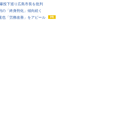
原爆投下巡り広島市長を批判
刑の「終身刑化」傾向続く
竜也「労務改善」をアピール