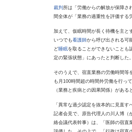
裁判
所は「労働からの解放が保障さ
間全体が「業務の過重性を評価する
加えて、仮眠時間が長く待機を主と
いつでも
看護師
から呼び出される可
ど
睡眠
を取ることができないことも
定の緊張状態」にあったと判断した
そのうえで、宿直業務の労働時間等
も月100時間超の時間外労働を行っ
（業務と疾病との因果関係）がある
「異常な過少認定を抜本的に見直す
記者会見で、原告代理人の川人博（
絡会議代表幹事）は、「医師の宿直
評価した。その上で、「行政は宿直