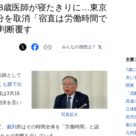
48歳医師が寝たきりに…東京
分を取消「宿直は労働時間で
判断覆す
みんなの感想は？
主要
7歳
医師として
夫に
くも膜下出
関東
は3月16
「泥
高速
判決を言い
立体
写真拡大
高市
家の
て、
裁判
所はその時間全体を「労働時間」と認
九州
ったとの判断を示している。