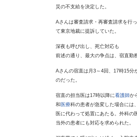
災の不支給を決定した。
Aさんは審査請求・再審査請求を行
て東京地裁に提訴していた。
深夜も呼び出し、死亡対応も
前述の通り、最大の争点は、宿直勤
Aさんの宿直は月3～4回、17時15
のだった。
宿直の担当医は17時以降に
看護師
か
和
医療
科の患者が急変した場合には
医に代わって処置にあたる。外科の
当外の患者にも対応を求められた。