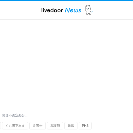
裁、労災不認定処分…
くも膜下出血
弁護士
看護師
睡眠
PHS