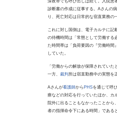
深夜帯でも呼び出しは続く。入院患
診断書の作成に従事する。Aさんの
り、死亡対応は日常的な宿直業務の
これに対し国側は、電子カルテに記
の待機時間は「常態として労働する
た時間帯は「負荷要因の『労働時間
していた。
「労働からの解放が保障されていた
一方、
裁判
所は宿直勤務中の実態を
Aさんが
看護師
から
PHS
を通じて呼
療などの対応を行っていたほか、カ
院外に出ることもなかったことから
者の指揮命令下にある時間」である