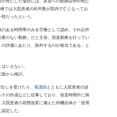
者が死亡した場合には、
家族
への経緯説明や死亡
病棟では入院患者の約半数が院内で亡くなってお
一部だったという。
載のある時間帯のみを労働として認め、それ以外
必要のない勤務」だと主張。宿直勤務を行ってい
』の評価にあたり、除外するのが相当である」と
とはいえない」
正面から検討。
び出しを受けたり、
看護師
とともに入院患者の診
ルテの作成などに従事しており、宿直時間中に病
、入院患者の容態急変に備えた待機自体が「使用
と認定した。