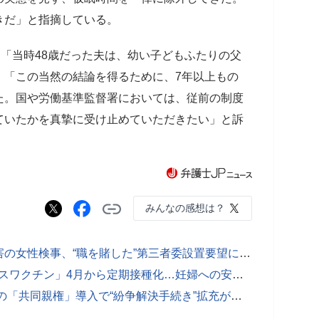
きだ」と指摘している。
「当時48歳だった夫は、幼い子どもふたりの父
、「この当然の結論を得るために、7年以上もの
た。国や労働基準監督署においては、従前の制度
ていたかを真摯に受け止めていただきたい」と訴
みんなの感想は？
「検察が法律を守らない」性暴力被害の女性検事、“職を賭した”第三者委設置要望に検察は“ゼロ回答”
母子免疫で赤ちゃん守る「RSウイルスワクチン」4月から定期接種化…妊婦への安全性は？
離婚は“終わり”ではなく“始まり”…子の「共同親権」導入で“紛争解決手続き”拡充が急務 「調停のプロ」育成へ新機構が始動