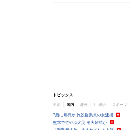
トピックス
主要
国内
海外
IT 経済
スポーツ
7歳に暴行か 施設従業員の女逮捕
熊本で竹やぶ火災 消火難航か
「避難所格差」生まれてしまう訳