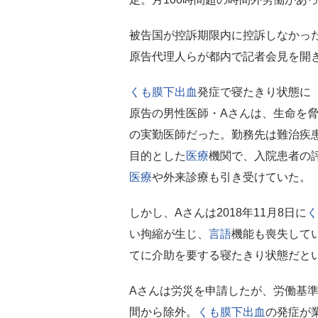
被告国が控訴期限内に控訴しなかった
原告代理人らが都内で記者会見を開
くも膜下出血
発症で寝たきり状態に
原告の男性医師・Aさんは、生命を
の実勤医師だった。勤務先は難治疾
目的とした
医療
機関で、入院患者の
医療
や外来診療も引き受けていた。
しかし、Aさんは2018年11月8日に
く
い拘縮が生じ、
言語
機能も喪失して
てに介助を要する寝たきり状態だと
Aさんは労災を申請したが、労働基
間から除外。
くも膜下出血
の発症が