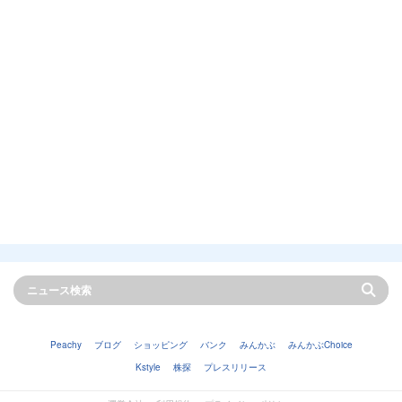
Peachy
ブログ
ショッピング
バンク
みんかぶ
みんかぶChoice
Kstyle
株探
プレスリリース