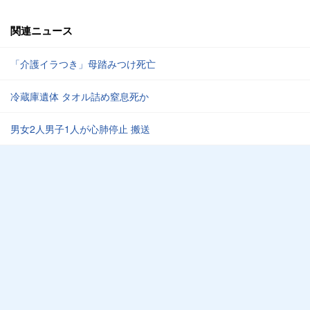
関連ニュース
「介護イラつき」母踏みつけ死亡
冷蔵庫遺体 タオル詰め窒息死か
男女2人男子1人が心肺停止 搬送