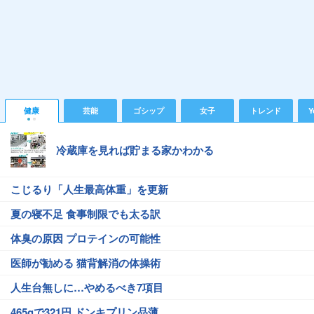
健康
芸能
ゴシップ
女子
トレンド
Y
冷蔵庫を見れば貯まる家かわかる
こじるり「人生最高体重」を更新
夏の寝不足 食事制限でも太る訳
体臭の原因 プロテインの可能性
医師が勧める 猫背解消の体操術
人生台無しに…やめるべき7項目
465gで321円 ドンキプリン品薄