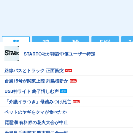
主要
国内
海外
IT 経済
ス
STARTO社が誹謗中傷ユーザー特定
路線バスとトラック 正面衝突
台風15号が関東上陸 列島横断か
USJ神ライド 終了惜しむ声
「介護イラつき」母踏みつけ死亡
ペットのヤギをクマが食べたか
琵琶湖 有料券の花火大会が中止
天皇皇后両陛下 熊本県に金一封