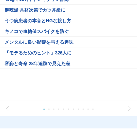
麻辣湯 具材次第でカツ丼級に
うつ病患者の本音とNGな接し方
キノコで血糖値スパイクを防ぐ
メンタルに良い影響を与える趣味
「モテるためのヒント」326人に
容姿と寿命 28年追跡で見えた差