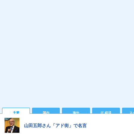
主要
国内
海外
IT 経済
ス
山田五郎さん「アド街」で名言