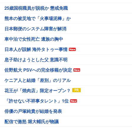
25歳国税職員が脱税か 懲戒免職
熊本の被災地で「火事場泥棒」か
日本郵便のシステム障害が解消
車中泊で女性死亡 遺族の胸中
日本人が誤解 海外タトゥー事情
息子助けようとした父 意識不明
佐野航大 PSVへの完全移籍が決定
ケニア人と結婚「差別」のリアル
花王が「焼肉店」限定オープン？
「許せない不祥事タレント」1位
俳優の戸塚純貴が結婚を発表
配信で激怒 堀大輔氏が物議