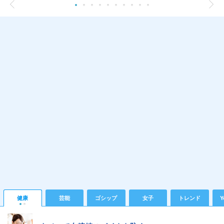
健康
芸能
ゴシップ
女子
トレンド
Y