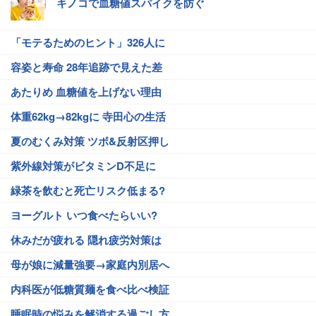
キノコで血糖値スパイクを防ぐ
「モテるためのヒント」326人に
容姿と寿命 28年追跡で見えた差
あたりめ 血糖値を上げない理由
体重62kg→82kgに 寺田心の生活
夏のむくみ対策 ツボ&反射区押し
紫外線対策がビタミンD不足に
緑茶を飲むと死亡リスク低まる?
ヨーグルト いつ食べたらいい?
休みだが疲れる 隠れ疲労対策は
母が娘に減量強要→家庭内別居へ
内科医が低糖質麺を食べ比べ検証
睡眠時の悩みを解消する過ごし方