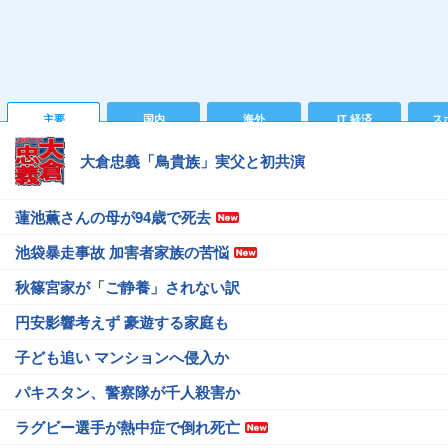
主要
国内
海外
IT 経済
ス
大倉忠義「鳥貴族」実父と初共演
蓮池薫さんの母が94歳で死去
池袋暴走事故 加害者家族の苦悩
秋篠宮家が「ご静養」されない訳
円安影響考えず 豪遊する家庭も
子ども追い マンションへ侵入か
パキスタン、警察隊が千人殺害か
ラグビー選手が熱中症で倒れ死亡