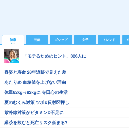
健康
芸能
ゴシップ
女子
トレンド
Y
「モテるためのヒント」326人に
容姿と寿命 28年追跡で見えた差
あたりめ 血糖値を上げない理由
体重62kg→82kgに 寺田心の生活
夏のむくみ対策 ツボ&反射区押し
紫外線対策がビタミンD不足に
緑茶を飲むと死亡リスク低まる?