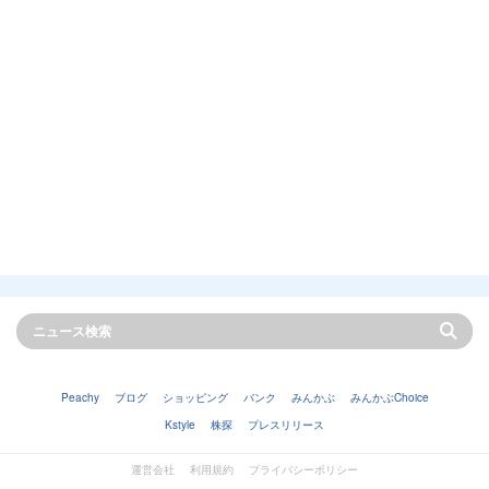
Peachy
ブログ
ショッピング
バンク
みんかぶ
みんかぶChoice
Kstyle
株探
プレスリリース
運営会社
利用規約
プライバシーポリシー