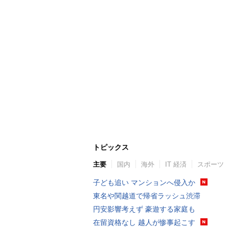
トピックス
主要
国内
海外
IT 経済
スポーツ
子ども追い マンションへ侵入か
東名や関越道で帰省ラッシュ渋滞
円安影響考えず 豪遊する家庭も
在留資格なし 越人が惨事起こす