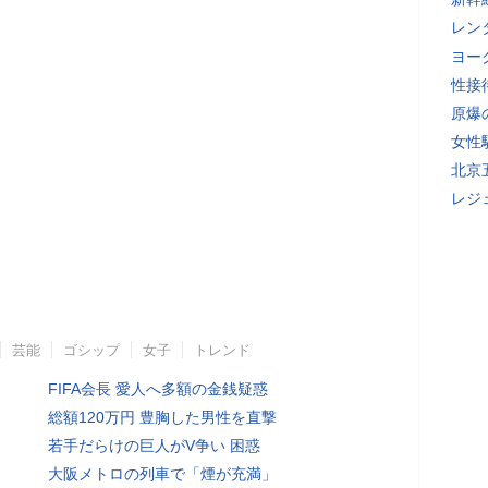
レン
ヨー
性接
原爆
女性
北京
レジ
芸能
ゴシップ
女子
トレンド
FIFA会長 愛人へ多額の金銭疑惑
総額120万円 豊胸した男性を直撃
若手だらけの巨人がV争い 困惑
大阪メトロの列車で「煙が充満」