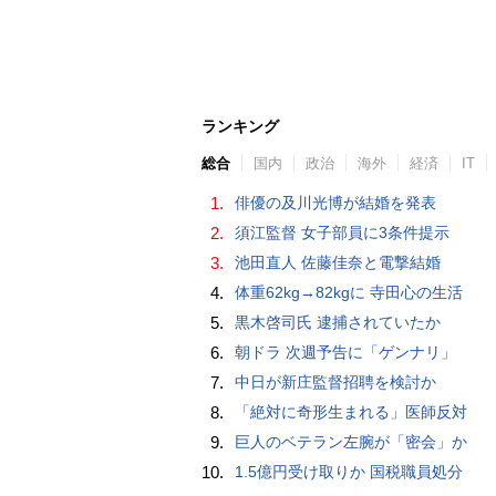
ランキング
総合
国内
政治
海外
経済
IT
1.
俳優の及川光博が結婚を発表
2.
須江監督 女子部員に3条件提示
3.
池田直人 佐藤佳奈と電撃結婚
4.
体重62kg→82kgに 寺田心の生活
5.
黒木啓司氏 逮捕されていたか
6.
朝ドラ 次週予告に「ゲンナリ」
7.
中日が新庄監督招聘を検討か
8.
「絶対に奇形生まれる」医師反対
9.
巨人のベテラン左腕が「密会」か
10.
1.5億円受け取りか 国税職員処分