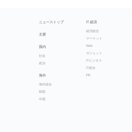
ニューストップ
IT 経済
経済総合
主要
マーケット
Web
国内
ガジェット
社会
ITビジネス
政治
IT総合
海外
PR
海外総合
韓国
中国