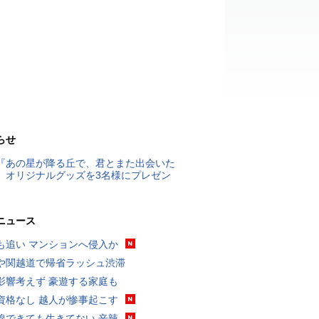
らせ
『あの星が降る丘で、君とまた出会いた
』オリジナルグッズを3名様にプレゼン
ニュース
も追い マンションへ侵入か
や関越道で帰省ラッシュ渋滞
影響考えず 豪遊する家庭も
資格なし 越人が惨事起こす
線できても生きてない 辛辣