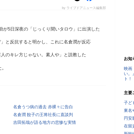
by ライブドアニュース編集部
助が5日深夜の「じっくり聞いタロウ」に出演した
ぞ」と反抗すると明かし、これに名倉潤が反応
芸人のキレ方じゃない。素人や」と説教した
お知
た。
映画
い。
ト！
主要
子ど
名倉うつ病の過去 赤裸々に告白
東名
名倉潤 餃子の王将社長に直談判
円安
吉田拓哉が語る地方の悲惨な実情
在留
新幹