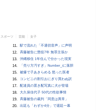
スポーツ
芸能
女子
11.
駅で流れた「不適切音声」に声明
12.
斉藤被告に懲役7年 無罪主張か
13.
沖縄移住 1年住んで分かった現実
14.
「売り方汚すぎ」Number_iに落胆
15.
被爆で子あきらめる 怒った医者
16.
コンビニの割引おにぎり買わぬ訳
17.
配達員の置き配写真に犬が登場
18.
大久保佳代子 50代の性欲事情
19.
斉藤被告の裁判「同意は異常」
20.
出廷も「わずか4分」で退廷一幕