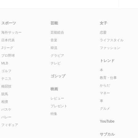
スポーツ
芸能
女子
海外サッカー
芸能総合
恋愛
日本代表
音楽
ライフスタイル
Jリーグ
韓流
ファッション
プロ野球
グラビア
トレンド
MLB
テレビ
本
ゴルフ
ゴシップ
教育・仕事
テニス
からだ
格闘技
映画
マネー
競馬
レビュー
車
相撲
プレゼント
グルメ
バスケ
特集
バレー
YouTube
フィギュア
サブカル