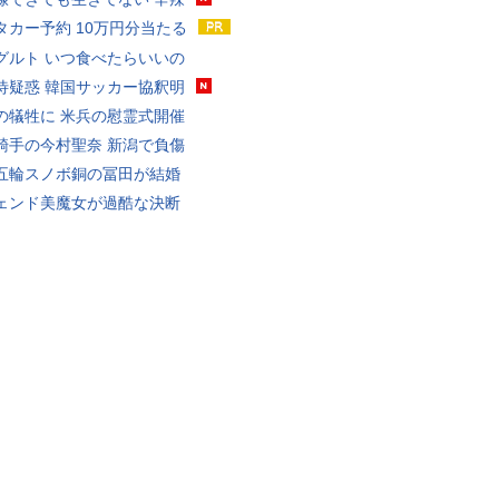
タカー予約 10万円分当たる
グルト いつ食べたらいいの
待疑惑 韓国サッカー協釈明
の犠牲に 米兵の慰霊式開催
騎手の今村聖奈 新潟で負傷
五輪スノボ銅の冨田が結婚
ェンド美魔女が過酷な決断