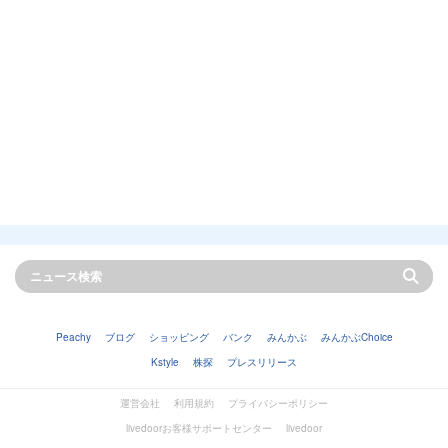
Peachy
ブログ
ショッピング
バンク
みんかぶ
みんかぶChoice
Kstyle
株探
プレスリリース
運営会社
利用規約
プライバシーポリシー
livedoorお客様サポートセンター
livedoor