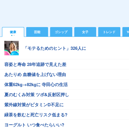
健康
芸能
ゴシップ
女子
トレンド
Y
「モテるためのヒント」326人に
容姿と寿命 28年追跡で見えた差
あたりめ 血糖値を上げない理由
体重62kg→82kgに 寺田心の生活
夏のむくみ対策 ツボ&反射区押し
紫外線対策がビタミンD不足に
緑茶を飲むと死亡リスク低まる?
ヨーグルト いつ食べたらいい?