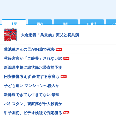
主要
国内
海外
IT 経済
ス
大倉忠義「鳥貴族」実父と初共演
蓮池薫さんの母が94歳で死去
秋篠宮家が「ご静養」されない訳
新潟県中越に線状降水帯直前予測
円安影響考えず 豪遊する家庭も
子ども追い マンションへ侵入か
新幹線できても生きてない 辛辣
パキスタン、警察隊が千人殺害か
甲子園初、ビデオ検証で判定覆る