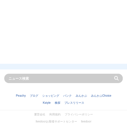
Peachy
ブログ
ショッピング
バンク
みんかぶ
みんかぶChoice
Kstyle
株探
プレスリリース
運営会社
利用規約
プライバシーポリシー
livedoorお客様サポートセンター
livedoor