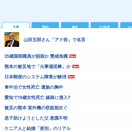
主要
国内
海外
IT 経済
ス
山田五郎さん「アド街」で名言
25歳国税職員が脱税か 懲戒免職
熊本の被災地で「火事場泥棒」か
日本郵便のシステム障害が解消
車中泊で女性死亡 遺族の胸中
愛知で19歳女性死亡 線路に侵入?
被災の熊本 室外機の窃盗相次ぐ
息子助けようとした父 意識不明
ケニア人と結婚「差別」のリアル