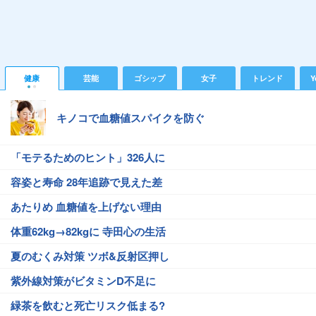
健康
芸能
ゴシップ
女子
トレンド
Y
キノコで血糖値スパイクを防ぐ
「モテるためのヒント」326人に
容姿と寿命 28年追跡で見えた差
あたりめ 血糖値を上げない理由
体重62kg→82kgに 寺田心の生活
夏のむくみ対策 ツボ&反射区押し
紫外線対策がビタミンD不足に
緑茶を飲むと死亡リスク低まる?