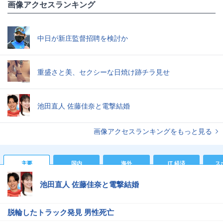
画像アクセスランキング
中日が新庄監督招聘を検討か
重盛さと美、セクシーな日焼け跡チラ見せ
池田直人 佐藤佳奈と電撃結婚
画像アクセスランキングをもっと見る
主要
国内
海外
IT 経済
ス
池田直人 佐藤佳奈と電撃結婚
脱輪したトラック発見 男性死亡