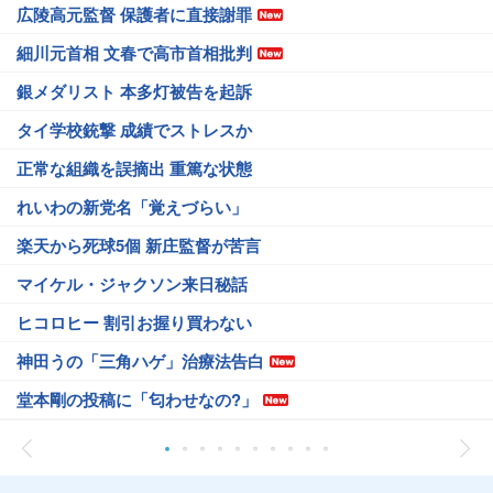
広陵高元監督 保護者に直接謝罪
細川元首相 文春で高市首相批判
銀メダリスト 本多灯被告を起訴
タイ学校銃撃 成績でストレスか
正常な組織を誤摘出 重篤な状態
れいわの新党名「覚えづらい」
楽天から死球5個 新庄監督が苦言
マイケル・ジャクソン来日秘話
ヒコロヒー 割引お握り買わない
神田うの「三角ハゲ」治療法告白
堂本剛の投稿に「匂わせなの?」