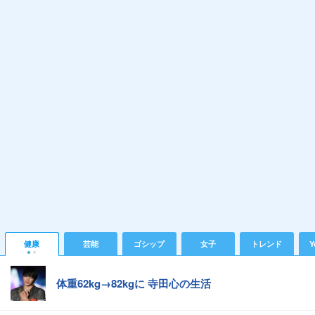
健康
芸能
ゴシップ
女子
トレンド
Y
体重62kg→82kgに 寺田心の生活