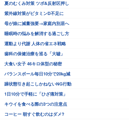
夏のむくみ対策 ツボ&反射区押し
紫外線対策がビタミンD不足に
母が娘に減量強要→家庭内別居へ
睡眠時の悩みを解消する過ごし方
運動より代謝 人体の省エネ戦略
歯科の保健治療を巡る「大嘘」
大食い女子 46キロ体型の秘密
バランスボール毎日10分で20kg減
躁状態引き起こしかねないNG行動
1日10分で手軽に「ひざ痛対策」
キウイを食べる際の3つの注意点
コーヒー 朝すぐ飲むのはダメ?