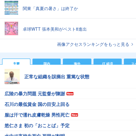
関東「真夏の暑さ」は終了か
卓球WTT 張本美和がベスト8進出
画像アクセスランキングをもっと見る
主要
国内
海外
IT 経済
ス
正常な組織を誤摘出 重篤な状態
広陵の暴力問題 元監督が陳謝
石川の最低賃金 国の目安上回る
服は汗で濡れ皮膚乾燥 男性死亡
悠仁さま 初の「おことば」予定