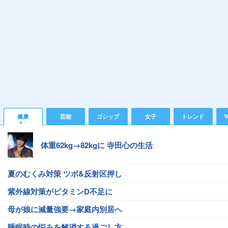
健康
芸能
ゴシップ
女子
トレンド
Y
体重62kg→82kgに 寺田心の生活
夏のむくみ対策 ツボ&反射区押し
紫外線対策がビタミンD不足に
母が娘に減量強要→家庭内別居へ
睡眠時の悩みを解消する過ごし方