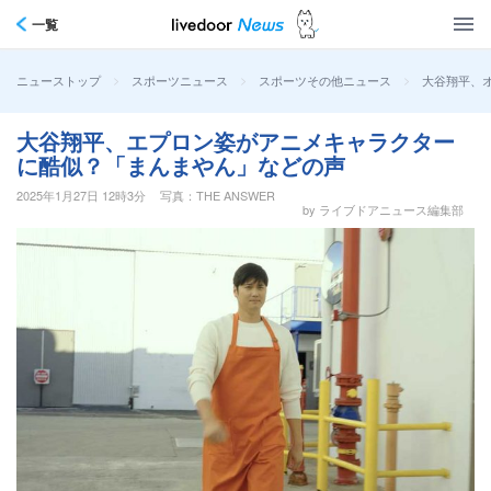
一覧
>
>
>
大谷翔平、
ニューストップ
スポーツニュース
スポーツその他ニュース
大谷翔平、エプロン姿がアニメキャラクター
に酷似？「まんまやん」などの声
2025年1月27日 12時3分
写真：THE ANSWER
by ライブドアニュース編集部