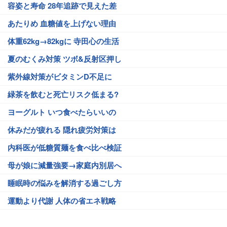
容姿と寿命 28年追跡で見えた差
あたりめ 血糖値を上げない理由
体重62kg→82kgに 寺田心の生活
夏のむくみ対策 ツボ&反射区押し
紫外線対策がビタミンD不足に
緑茶を飲むと死亡リスク低まる?
ヨーグルト いつ食べたらいいの
休みだが疲れる 隠れ疲労対策は
内科医が低糖質麺を食べ比べ検証
母が娘に減量強要→家庭内別居へ
睡眠時の悩みを解消する過ごし方
運動より代謝 人体の省エネ戦略