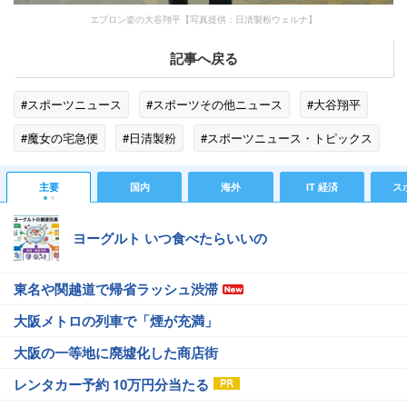
エプロン姿の大谷翔平【写真提供：日清製粉ウェルナ】
記事へ戻る
#スポーツニュース
#スポーツその他ニュース
#大谷翔平
#魔女の宅急便
#日清製粉
#スポーツニュース・トピックス
主要
国内
海外
IT 経済
ス
ヨーグルト いつ食べたらいいの
東名や関越道で帰省ラッシュ渋滞
大阪メトロの列車で「煙が充満」
大阪の一等地に廃墟化した商店街
レンタカー予約 10万円分当たる