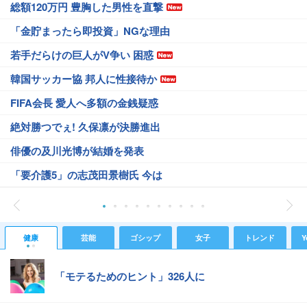
総額120万円 豊胸した男性を直撃
「金貯まったら即投資」NGな理由
若手だらけの巨人がV争い 困惑
韓国サッカー協 邦人に性接待か
FIFA会長 愛人へ多額の金銭疑惑
絶対勝つでぇ! 久保凛が決勝進出
俳優の及川光博が結婚を発表
「要介護5」の志茂田景樹氏 今は
健康
芸能
ゴシップ
女子
トレンド
Y
「モテるためのヒント」326人に