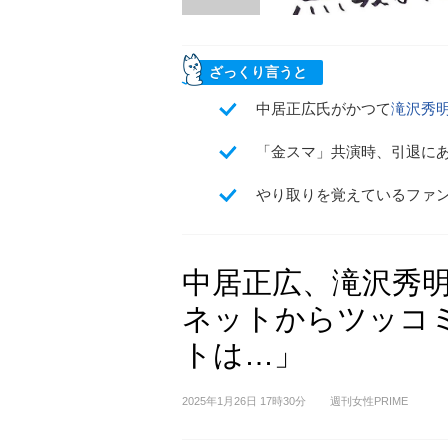
ざっくり言うと
中居正広氏がかつて
滝沢秀
「金スマ」共演時、引退に
やり取りを覚えているファ
中居正広、滝沢秀明
ネットからツッコ
トは…」
2025年1月26日 17時30分
週刊女性PRIME