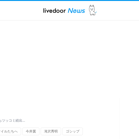
らツッコミ続出…
マイルたちへ
今井翼
滝沢秀明
ゴシップ