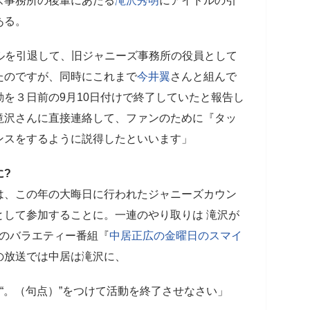
事務所の後輩にあたる
滝沢秀明
にアイドルの引
ある。
イドルを引退して、旧ジャニーズ事務所の役員として
たのですが、同時にこれまで
今井翼
さんと組んで
を３日前の9月10日付けで終了していたと報告し
滝沢さんに直接連絡して、ファンのために『タッ
ンスをするように説得したといいます」
に?
、この年の大晦日に行われたジャニーズカウン
として参加することに。一連のやり取りは 滝沢が
BSのバラエティー番組『
中居正広の金曜日のスマイ
の放送では中居は滝沢に、
ら“。（句点）”をつけて活動を終了させなさい」