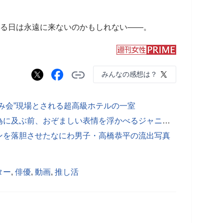
れる日は永遠に来ないのかもしれない――。
みんなの感想は？
み会”現場とされる超高級ホテルの一室
【被害者提供写真】自宅でJr.との行為に及ぶ前、おぞましい表情を浮かべるジャニー喜多川氏
ンを落胆させたなにわ男子・高橋恭平の流出写真
ター
,
俳優
,
動画
,
推し活