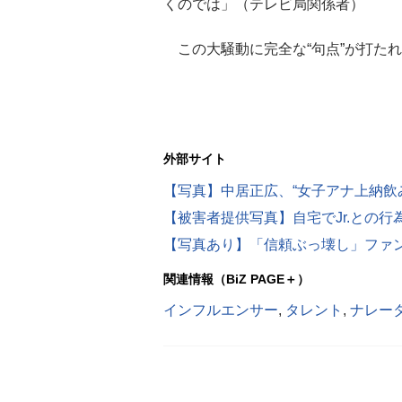
くのでは」（テレビ局関係者）
この大騒動に完全な“句点”が打た
外部サイト
【写真】中居正広、“女子アナ上納飲
【写真あり】「信頼ぶっ壊し」ファ
関連情報（BiZ PAGE＋）
インフルエンサー
,
タレント
,
ナレー