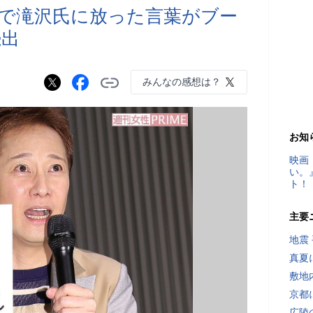
で滝沢氏に放った言葉がブー
続出
みんなの感想は？
お知
映画
い。
ト！
主要
地震
真夏
敷地
京都
広陵