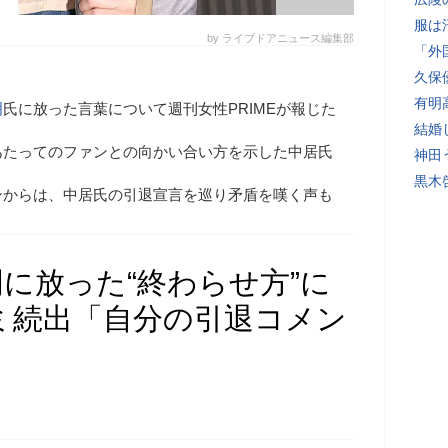
服は
by ライブドアニュース編集部
「外
久保
有明
明
氏に放った言葉について週刊女性PRIMEが報じた
結婚
あたってのファンとの向かい合い方を示した中居氏
神田
黒木
ンからは、中居氏の引退宣言を巡り矛盾を嘆く声も
に放った“終わらせ方”に
ミ続出「自分の引退コメン