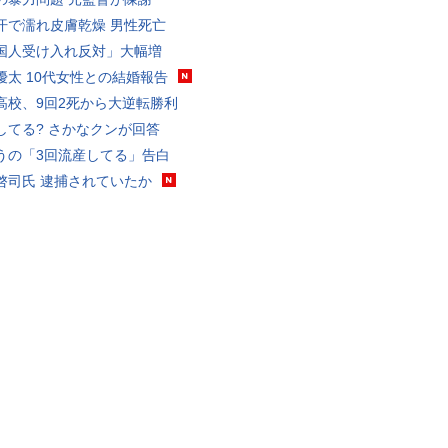
汗で濡れ皮膚乾燥 男性死亡
国人受け入れ反対」大幅増
優太 10代女性との結婚報告
高校、9回2死から大逆転勝利
してる? さかなクンが回答
うの「3回流産してる」告白
啓司氏 逮捕されていたか