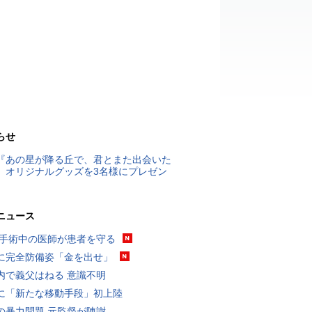
らせ
『あの星が降る丘で、君とまた出会いた
』オリジナルグッズを3名様にプレゼン
ニュース
 手術中の医師が患者を守る
に完全防備姿「金を出せ」
内で義父はねる 意識不明
に「新たな移動手段」初上陸
の暴力問題 元監督が陳謝