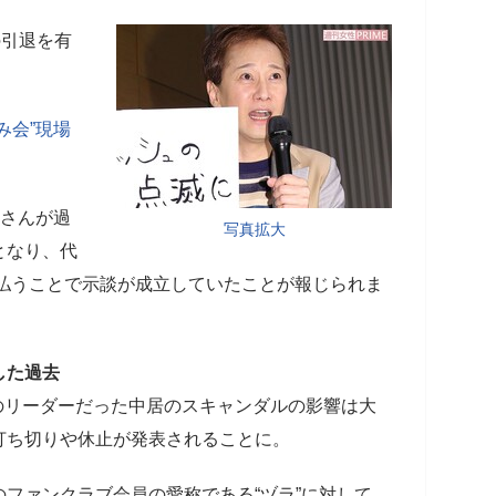
の引退を有
み会”現場
居さんが過
写真拡大
となり、代
支払うことで示談が成立していたことが報じられま
した過去
のリーダーだった中居のスキャンダルの影響は大
打ち切りや休止が発表されることに。
ファンクラブ会員の愛称である“ヅラ”に対して、