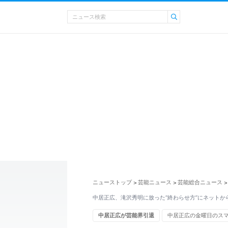
ニューストップ
芸能ニュース
芸能総合ニュース
>
>
>
中居正広、滝沢秀明に放った“終わらせ方”にネットか
中居正広が芸能界引退
中居正広の金曜日のス