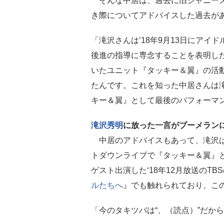
そんな中居は、過去に旧ジャニーズ
き際についてアドバイスした過去が
「滝沢さんは’18年9月13日にア
後進の指導に専念することを表明し
いたユニット『タッキー＆翼』の活動
たんです。これを知った中居さんは
キー＆翼』として最後のパフォーマ
滝沢秀明
に放った一言がブーメラン
中居のアドバイスもあって、滝沢は
トダウンライブで『タッキー＆翼』
ゲスト出演した‘18年12月放送のT
ルたちへ
』でも触れられており、こ
「今のタキツバは“、（読点）”だか