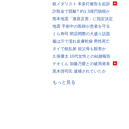
銀メダリスト 本多灯被告を起訴
詐取金で競艇? 約1.3億円脱税か
熊本地震「激甚災害」に指定決定
地震 手術中の医師が患者を守る
くら寿司 閉店間際の大盛り話題
服は汗で濡れ皮膚乾燥 男性死亡
タイで銃乱射 祖父母も殺害か
久保優太 10代女性との結婚報告
テオくん 加藤乃愛との破局発表
黒木啓司氏 逮捕されていたか
もっと見る