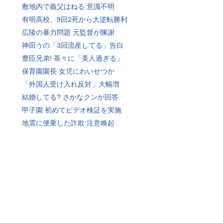
敷地内で義父はねる 意識不明
有明高校、9回2死から大逆転勝利
広陵の暴力問題 元監督が陳謝
神田うの「3回流産してる」告白
豊臣兄弟! 茶々に「美人過ぎる」
保育園園長 女児にわいせつか
「外国人受け入れ反対」大幅増
結婚してる? さかなクンが回答
甲子園 初めてビデオ検証を実施
地震に便乗した詐欺 注意喚起