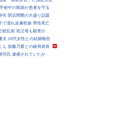
 手術中の医師が患者を守る
寿司 閉店間際の大盛り話題
汗で濡れ皮膚乾燥 男性死亡
で銃乱射 祖父母も殺害か
優太 10代女性との結婚報告
くん 加藤乃愛との破局発表
啓司氏 逮捕されていたか