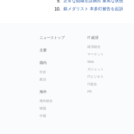
9.
正常な組織を誤摘出 重篤な状態
10.
銀メダリスト 本多灯被告を起訴
ニューストップ
IT 経済
経済総合
主要
マーケット
Web
国内
ガジェット
社会
ITビジネス
政治
IT総合
海外
PR
海外総合
韓国
中国