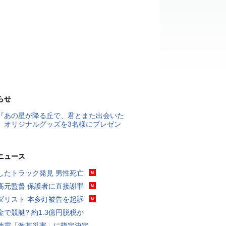
らせ
『あの星が降る丘で、君とまた出会いた
』オリジナルグッズを3名様にプレゼン
ニュース
したトラック発見 男性死亡
高元監督 保護者に直接謝罪
ダリスト 本多灯被告を起訴
金で競艇? 約1.3億円脱税か
地震「激甚災害」に指定決定