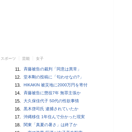
スポーツ
芸能
女子
11.
斉藤被告の裁判「同意は異常」
12.
堂本剛の投稿に「匂わせなの?」
13.
HIKAKIN 被災地に2000万円を寄付
14.
斉藤被告に懲役7年 無罪主張か
15.
大久保佳代子 50代の性欲事情
16.
黒木啓司氏 逮捕されていたか
17.
沖縄移住 1年住んで分かった現実
18.
関東「真夏の暑さ」は終了か