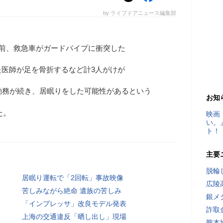
by ライブドアニュース編集部
時前、救急車がガードパイプに衝突した
医師が足を骨折するなど計3人がけが
勤務が続き、居眠りをした可能性があるという
お知
た。
映画
い。
ト！
主要
脱輪
居眠り運転で「2回転」事故映像
広陵
苦しみながら絶命 遺族の苦しみ
銀メ
「インプレッサ」改良モデル発表
詐取
上海の交通違反「晒し出し」現場
熊本