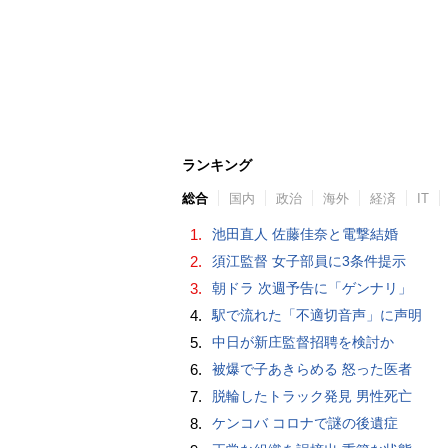
ランキング
総合
国内
政治
海外
経済
IT
1.
池田直人 佐藤佳奈と電撃結婚
2.
須江監督 女子部員に3条件提示
3.
朝ドラ 次週予告に「ゲンナリ」
4.
駅で流れた「不適切音声」に声明
5.
中日が新庄監督招聘を検討か
6.
被爆で子あきらめる 怒った医者
7.
脱輪したトラック発見 男性死亡
8.
ケンコバ コロナで謎の後遺症