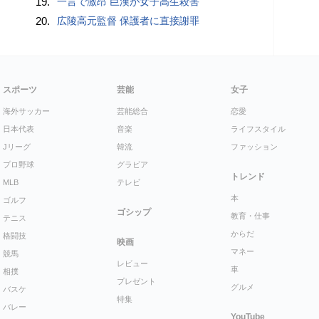
19.
一言で激昂 巨漢が女子高生殺害
20.
広陵高元監督 保護者に直接謝罪
スポーツ
芸能
女子
海外サッカー
芸能総合
恋愛
日本代表
音楽
ライフスタイル
Jリーグ
韓流
ファッション
プロ野球
グラビア
トレンド
MLB
テレビ
本
ゴルフ
ゴシップ
教育・仕事
テニス
からだ
格闘技
映画
マネー
競馬
レビュー
車
相撲
プレゼント
グルメ
バスケ
特集
バレー
YouTube