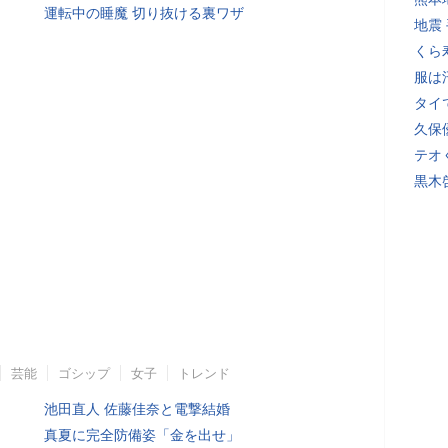
運転中の睡魔 切り抜ける裏ワザ
地震
くら
服は
タイ
久保
テオ
黒木
芸能
ゴシップ
女子
トレンド
池田直人 佐藤佳奈と電撃結婚
真夏に完全防備姿「金を出せ」