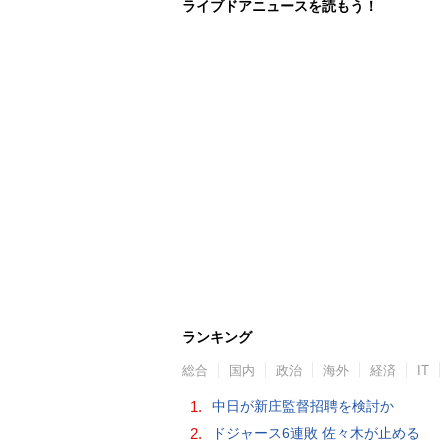
ライブドアニュースを読もう！
ランキング
総合
国内
政治
海外
経済
IT
1.
中日が新庄監督招聘を検討か
2.
ドジャース6連敗 佐々木が止める