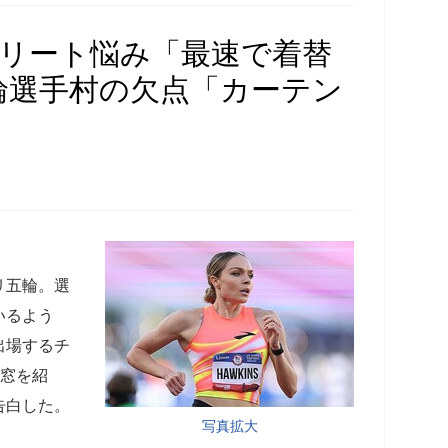
スリート悩み「最速で着替
輪選手村の欠点「カーテン
リ五輪。選
いるよう
出場するチ
の窓を紹
告白した。
写真拡大