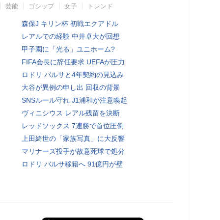
芸能
ゴシップ
女子
トレンド
森保J キリン杯 初戦エクアドル
レアルでの経験 中井卓大が回想
甲子園に「光る」ユニホーム?
FIFA会長に辞任要求 UEFAが圧力
ロドリ バルサと4年契約の見込み
大谷が異例の申し出 回収の背景
SNSルール守れ J1浦和が注意喚起
ヴィニシウス レアル残留を決断
レッドソックス 7連勝で首位圧倒
上田綺世の「家族写真」に大反響
マリナーズ投手が故意死球で処分
ロドリ バルサ移籍へ 91億円が壁