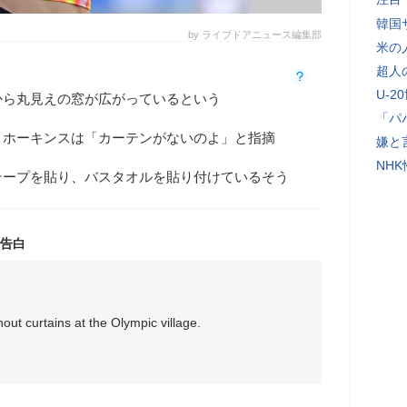
韓国
by ライブドアニュース編集部
米の
超人
U-2
から丸見えの窓が広がっているという
「パ
・ホーキンスは「カーテンがないのよ」と指摘
嫌と
NH
テープを貼り、バスタオルを貼り付けているそう
告白
ut curtains at the Olympic village.