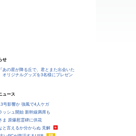
らせ
『あの星が降る丘で、君とまた出会いた
』オリジナルグッズを3名様にプレゼン
ニュース
13号影響か 強風で4人ケガ
ラッシュ開始 新幹線満席も
さま 原爆慰霊碑に供花
なと言えるか分からぬ 見解
 古いPCが復活するUSB