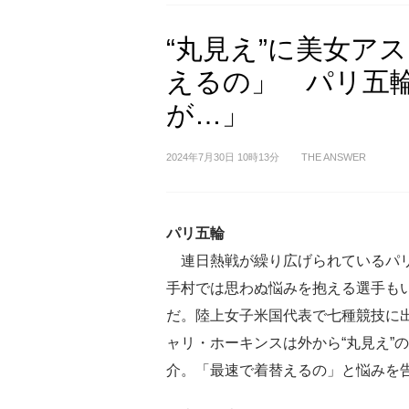
“丸見え”に美女ア
えるの」 パリ五
が…」
2024年7月30日 10時13分
THE ANSWER
パリ五輪
連日熱戦が繰り広げられているパ
手村では思わぬ悩みを抱える選手も
だ。陸上女子米国代表で七種競技に
ャリ・ホーキンスは外から“丸見え”
介。「最速で着替えるの」と悩みを