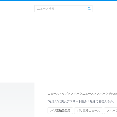
ニューストップ
スポーツニュース
スポーツその他
>
>
“丸見え”に美女アスリート悩み「最速で着替えるの」
パリ五輪(2024)
パリ五輪ニュース
スポー