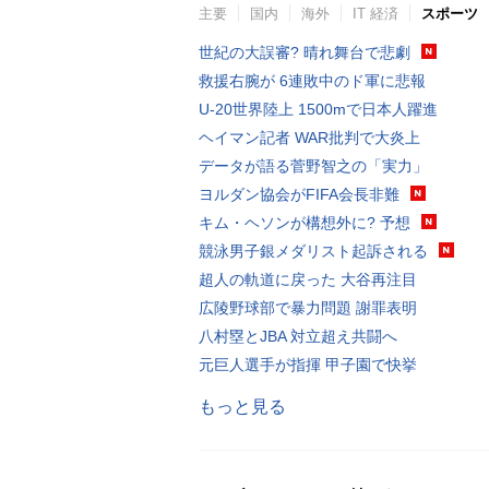
主要
国内
海外
IT 経済
スポーツ
世紀の大誤審? 晴れ舞台で悲劇
救援右腕が 6連敗中のド軍に悲報
U-20世界陸上 1500mで日本人躍進
ヘイマン記者 WAR批判で大炎上
データが語る菅野智之の「実力」
ヨルダン協会がFIFA会長非難
キム・ヘソンが構想外に? 予想
競泳男子銀メダリスト起訴される
超人の軌道に戻った 大谷再注目
広陵野球部で暴力問題 謝罪表明
八村塁とJBA 対立超え共闘へ
元巨人選手が指揮 甲子園で快挙
もっと見る