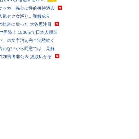
サッカー協会に性的接待過去
人気セク女巡り…和解成立
の軌道に戻った 大谷再注目
0世界陸上 1500mで日本人躍進
パ」の文字消え完全沈黙続く
言わないから同意では…見解
K性加害者非公表 波紋広がる