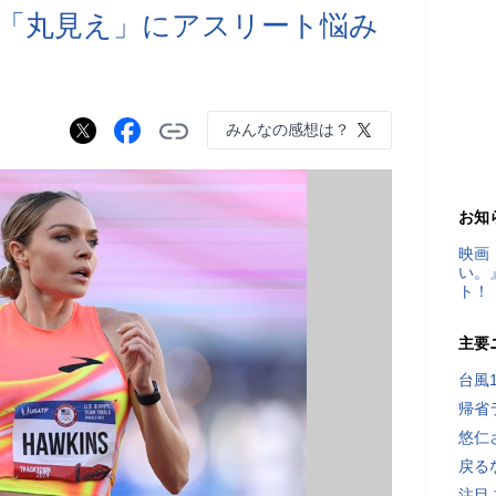
「丸見え」にアスリート悩み
」
みんなの感想は？
お知
映画
い。
ト！
主要
台風
帰省
悠仁
戻る
注目