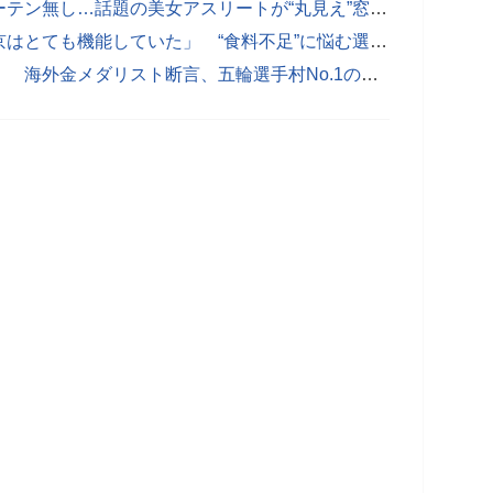
【動画】「最速で着替えるの」 カーテン無し…話題の美女アスリートが“丸見え”窓を紹介する実際の様子
オリンピック選手が日本を羨望「東京はとても機能していた」 “食料不足”に悩む選手村の現状とは
日本食コーナーに「選手が群がった」 海外金メダリスト断言、五輪選手村No.1の食事は「東京よ」