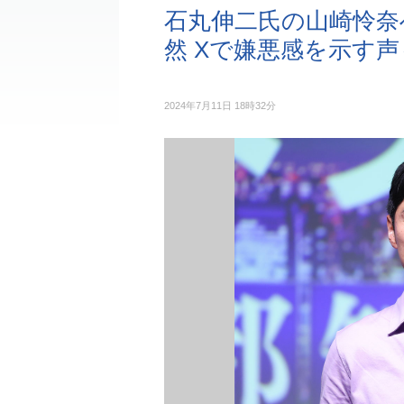
石丸伸二氏の山崎怜奈
然 Xで嫌悪感を示す声
2024年7月11日 18時32分