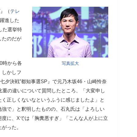
グ』（
テレ
と躍進した
した選挙特
したのだが
0時から各
写真拡大
。しかしフ
“七夕決戦”都知事選SP』で元乃木坂46・山崎怜奈
比重の違いについて質問したところ、「大変申し
たく正しくないなというふうに感じましたよ」と
勉強で」と釈明したものの、石丸氏は「よろしい
態度に、Xでは「胸糞悪すぎ」「こんな人が上に立
上がった。