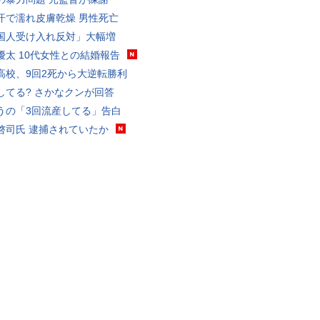
汗で濡れ皮膚乾燥 男性死亡
国人受け入れ反対」大幅増
優太 10代女性との結婚報告
高校、9回2死から大逆転勝利
してる? さかなクンが回答
うの「3回流産してる」告白
啓司氏 逮捕されていたか