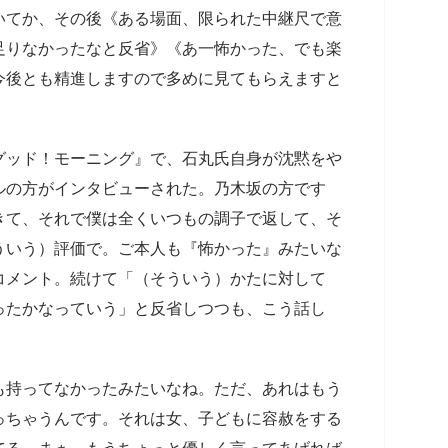
いてか、その後《ある場面、限られた中継尺で意
足りなかったなと反省》《あ一怖かった、でも楽
今後とも精進しますので多めに見てもらえますと
グッド！モーニング』で、石丸氏自身が沈黙をや
ルの方がインタビューされた。乃木坂の方です
きて、それで僕は全くいつもの調子で返して、そ
ういう）評価で。ご本人も『怖かった』みたいな
コメント。続けて「（そういう）かたに対して
ったかなっていう」と反省しつつも、こう話し
も持ってなかったみたいなね。ただ、あれはもう
っちゃうんです。それは女、子どもに容赦をする