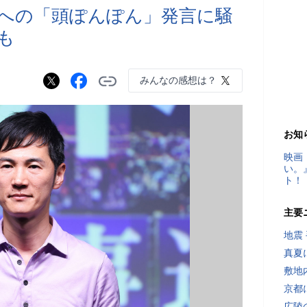
への「頭ぽんぽん」発言に騒
も
みんなの感想は？
お知
映画
い。
ト！
主要
地震
真夏
敷地
京都
広陵