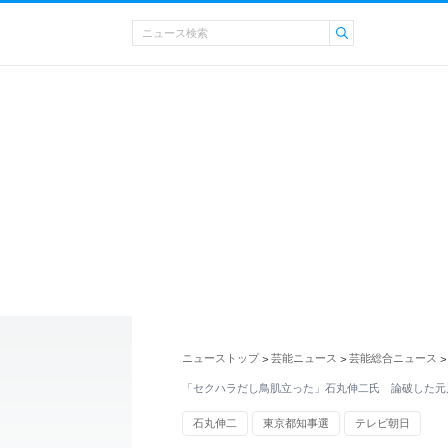
ニューストップ
芸能ニュース
芸能総合ニュース
>
>
>
「セクハラだし鳥肌立った」石丸伸二氏 論破した元
石丸伸二
東京都知事選
テレビ朝日