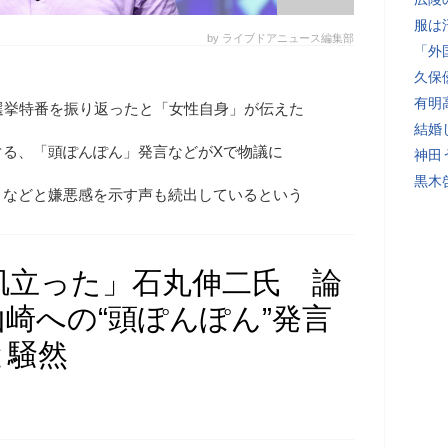
服は
by ライブドアニュース編集部
「外
久保
有明
選挙特番を振り返ったと「女性自身」が伝えた
結婚
ぐる、「頭ぽんぽん」発言などがXで物議に
神田
黒木
」などと嫌悪感を示す声も続出しているという
肌立った」石丸伸二氏 論
崎への“頭ぽんぽん”発言
と騒然