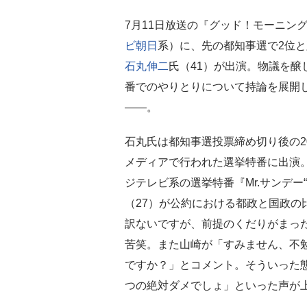
7月11日放送の『グッド！モーニン
ビ朝日
系）に、先の都知事選で2位
石丸伸二
氏（41）が出演。物議を醸
番でのやりとりについて持論を展開
――。
石丸氏は都知事選投票締め切り後の2
メディアで行われた選挙特番に出演
ジテレビ系の選挙特番『Mr.サンデー
（27）が公約における都政と国政の
訳ないですが、前提のくだりがまっ
苦笑。また山崎が「すみません、不
ですか？」とコメント。そういった
つの絶対ダメでしょ」といった声が