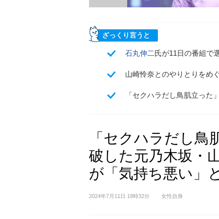
ざっくり言うと
石丸伸二
氏が11日の番組で
山崎怜奈とのやりとりをめ
「セクハラだし鳥肌立った
「セクハラだし鳥
破した元乃木坂・山
が「気持ち悪い」
2024年7月11日 18時32分
女性自身