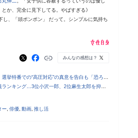
石丸伸二
。「女子供に容赦するっていうのは優し
」とか、完全に見下してる。やばすぎる》
下し、「頭ポンポン」 だって。シンプルに気持ち
みんなの感想は？
「敵意には敵意を返す」石丸伸二氏 選挙特番での“高圧対応”の真意を告白も「恐ろしい」「大人がすることではない」と広がる恐怖
「もう出馬してほしくない」高齢議員ランキング…3位小沢一郎、2位麻生太郎を抑えた1位は？
ター
,
俳優
,
動画
,
推し活