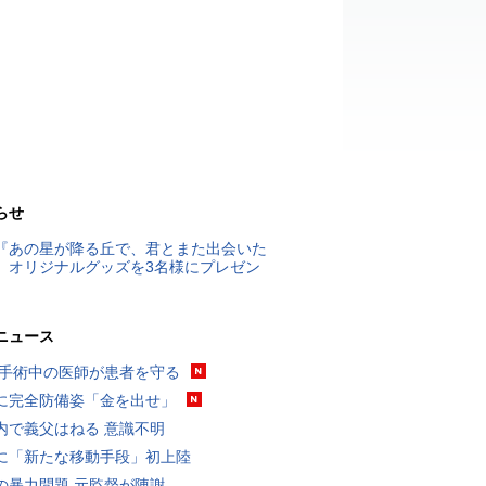
らせ
『あの星が降る丘で、君とまた出会いた
』オリジナルグッズを3名様にプレゼン
ニュース
 手術中の医師が患者を守る
に完全防備姿「金を出せ」
内で義父はねる 意識不明
に「新たな移動手段」初上陸
の暴力問題 元監督が陳謝