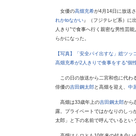
女優の
高畑充希
が4月14日に放送
れかtoなかい
』（フジテレビ系）に出
人きり”で食事へ行く親密な男性芸能
らかになった。
【写真】「安全パイ出すな」総ツッ
高畑充希が2人きりで食事をする“個性
この日の放送から二宮和也に代わる
俳優の
吉田鋼太郎
と高畑を迎え、
中
高畑は33歳年上の
吉田鋼太郎
から
露。プライベートではかなりのしっ
太郎」と下の名前で呼んでいるとい
高畑はムロとも10年来の付き合い