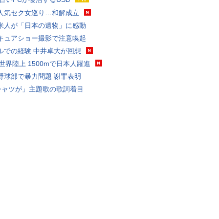
人気セク女巡り…和解成立
米人が「日本の遺物」に感動
キュアショー撮影で注意喚起
ルでの経験 中井卓大が回想
0世界陸上 1500mで日本人躍進
野球部で暴力問題 謝罪表明
シャツが」主題歌の歌詞着目