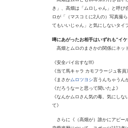
き」、高畑は「ムロしゃん」と呼び
ロが「（マスコミに2人の）写真撮
てもいいじゃん」と気にしないタイ
噂にあがったお相手はいずれも“イケ
高畑とムロのまさかの関係にネット
《安全パイ出すな!!!》
《当て馬キャラ カモフラージュ客員
《まさか
ムロツヨシ
言うんちゃうん
《だろうなーと思って聞いたよ》
《なんかムロさん気の毒。気にしな
て》
さらに《（高畑が）誰かにアピール