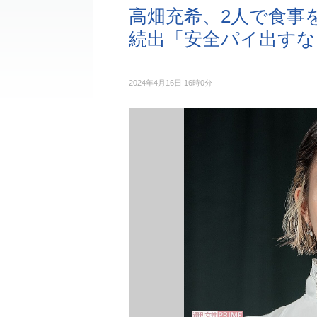
高畑充希、2人で食事
続出「安全パイ出すな
2024年4月16日 16時0分