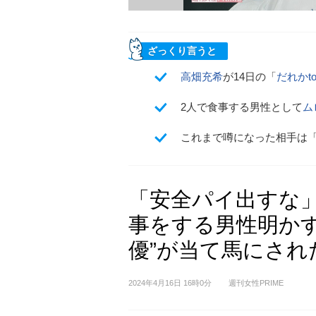
ざっくり言うと
高畑充希
が14日の「
だれかt
2人で食事する男性として
ム
これまで噂になった相手は
「安全パイ出すな
事をする男性明かす
優”が当て馬にされ
2024年4月16日 16時0分
週刊女性PRIME