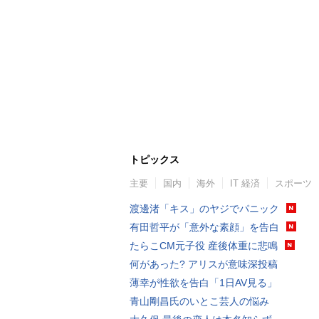
トピックス
主要
国内
海外
IT 経済
スポーツ
渡邊渚「キス」のヤジでパニック
有田哲平が「意外な素顔」を告白
たらこCM元子役 産後体重に悲鳴
何があった? アリスが意味深投稿
薄幸が性欲を告白「1日AV見る」
青山剛昌氏のいとこ芸人の悩み