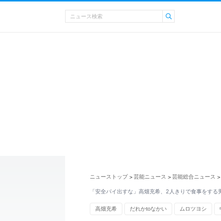
ニューストップ
芸能ニュース
芸能総合ニュース
>
>
>
「安全パイ出すな」高畑充希、2人きりで食事をする
高畑充希
だれかtoなかい
ムロツヨシ