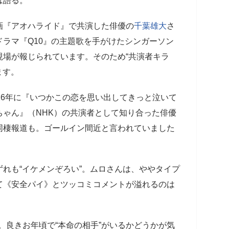
は語る。
画『アオハライド』で共演した俳優の
千葉雄大
さ
ラマ『Q10』の主題歌を手がけたシンガーソン
現場が報じられています。そのため“共演者キラ
ます。
16年に『いつかこの恋を思い出してきっと泣いて
ちゃん』（NHK）の共演者として知り合った俳優
同棲報道も。ゴールイン間近と言われていました
れも“イケメンぞろい”。ムロさんは、ややタイプ
て《安全パイ》とツッコミコメントが溢れるのは
に。良きお年頃で“本命の相手”がいるかどうかが気