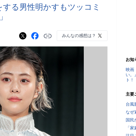
をする男性明かすもツッコミ
」
みんなの感想は？
お知
映画
い。
ト！
主要
台風
なぜ
国民
「家
注目