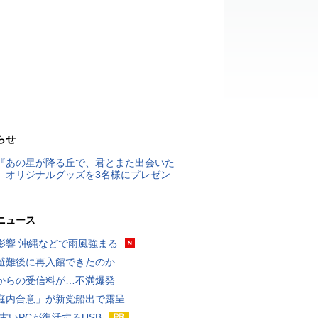
らせ
『あの星が降る丘で、君とまた出会いた
』オリジナルグッズを3名様にプレゼン
ニュース
影響 沖縄などで雨風強まる
避難後に再入館できたのか
からの受信料が…不満爆発
庭内合意」が新党船出で露呈
 古いPCが復活するUSB