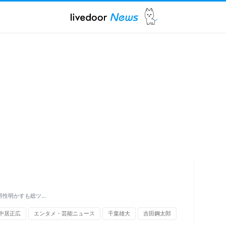
男性明かすも総ツ…
中居正広
エンタメ・芸能ニュース
千葉雄大
吉田鋼太郎