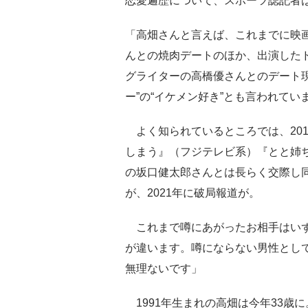
恋愛遍歴について、スポーツ誌記者
「高畑さんと言えば、これまでに映
んとの焼肉デートのほか、出演したド
グライターの高橋優さんとのデート
ー”の“イケメン好き”とも言われてい
よく知られているところでは、20
しまう』（フジテレビ系）『とと姉
の坂口健太郎さんとは長らく交際し
が、2021年に破局報道が。
これまで噂にあがったお相手はいず
が違います。噂にならない男性とし
無理ないです」
1991年生まれの高畑は今年33歳