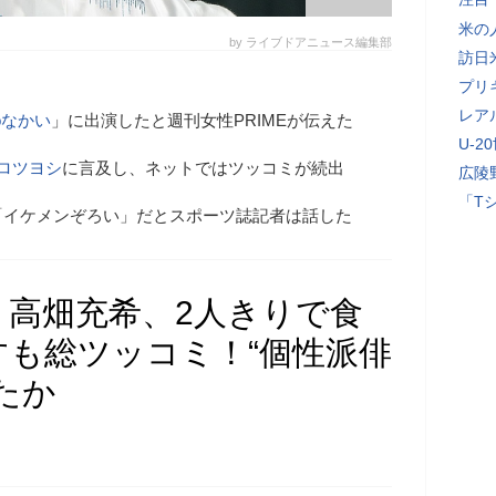
米の
by ライブドアニュース編集部
訪日
プリ
レア
oなかい
」に出演したと週刊女性PRIMEが伝えた
U-2
ロツヨシ
に言及し、ネットではツッコミが続出
広陵
「T
「イケメンぞろい」だとスポーツ誌記者は話した
」高畑充希、2人きりで食
も総ツッコミ！“個性派俳
たか