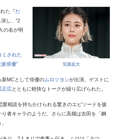
された『
だ
演し、“2
人の名が明
コミされた
派俳優”
写真拡大
新MCとして俳優の
ムロツヨシ
が出演。ゲストに
居正広
とともに軽快なトークが繰り広げられた。
恋愛相談を持ちかけられる驚きのエピソードを披
かり者キャラのようだ。さらに高畑は吉田を「鋼
う。
があり、2人きりで食事へ行き、ムロは「みつ