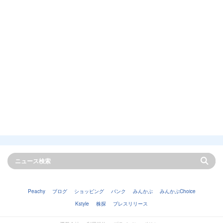
Peachy
ブログ
ショッピング
バンク
みんかぶ
みんかぶChoice
Kstyle
株探
プレスリリース