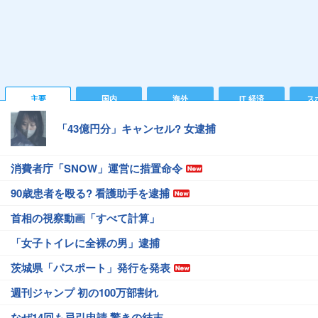
主要
国内
海外
IT 経済
ス
「43億円分」キャンセル? 女逮捕
消費者庁「SNOW」運営に措置命令
90歳患者を殴る? 看護助手を逮捕
首相の視察動画「すべて計算」
「女子トイレに全裸の男」逮捕
茨城県「パスポート」発行を発表
週刊ジャンプ 初の100万部割れ
なぜ14回も忌引申請 驚きの結末