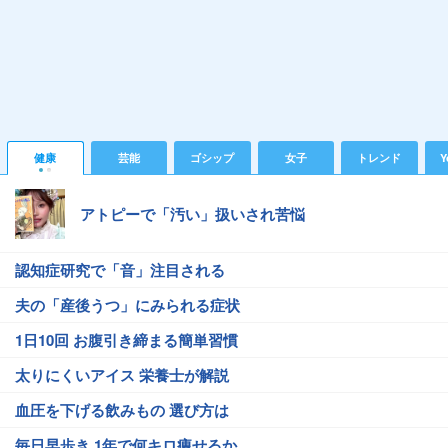
健康
芸能
ゴシップ
女子
トレンド
Y
アトピーで「汚い」扱いされ苦悩
認知症研究で「音」注目される
夫の「産後うつ」にみられる症状
1日10回 お腹引き締まる簡単習慣
太りにくいアイス 栄養士が解説
血圧を下げる飲みもの 選び方は
毎日早歩き 1年で何キロ痩せるか