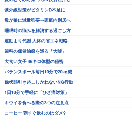
紫外線対策がビタミンD不足に
母が娘に減量強要→家庭内別居へ
睡眠時の悩みを解消する過ごし方
運動より代謝 人体の省エネ戦略
歯科の保健治療を巡る「大嘘」
大食い女子 46キロ体型の秘密
バランスボール毎日10分で20kg減
躁状態引き起こしかねないNG行動
1日10分で手軽に「ひざ痛対策」
キウイを食べる際の3つの注意点
コーヒー 朝すぐ飲むのはダメ?