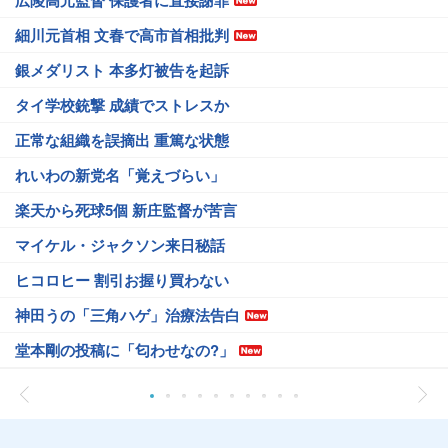
広陵高元監督 保護者に直接謝罪
細川元首相 文春で高市首相批判
銀メダリスト 本多灯被告を起訴
タイ学校銃撃 成績でストレスか
正常な組織を誤摘出 重篤な状態
れいわの新党名「覚えづらい」
楽天から死球5個 新庄監督が苦言
マイケル・ジャクソン来日秘話
ヒコロヒー 割引お握り買わない
神田うの「三角ハゲ」治療法告白
堂本剛の投稿に「匂わせなの?」