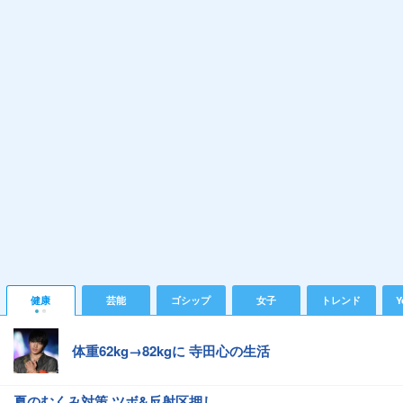
健康
芸能
ゴシップ
女子
トレンド
Y
体重62kg→82kgに 寺田心の生活
夏のむくみ対策 ツボ&反射区押し