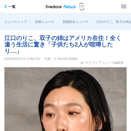
一覧
>
>
>
江口のりこ、双子の姉
ニューストップ
芸能ニュース
芸能総合ニュース
江口のりこ、双子の姉はアメリカ在住！全く
違う生活に驚き「子供たち2人が喧嘩した
り…」
2024年3月21日 21時15分
写真：E-TALENTBANK
by ライブドアニュース編集部