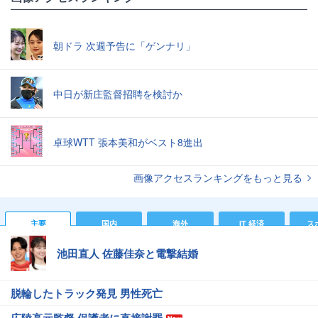
朝ドラ 次週予告に「ゲンナリ」
中日が新庄監督招聘を検討か
卓球WTT 張本美和がベスト8進出
画像アクセスランキングをもっと見る
主要
国内
海外
IT 経済
ス
池田直人 佐藤佳奈と電撃結婚
脱輪したトラック発見 男性死亡