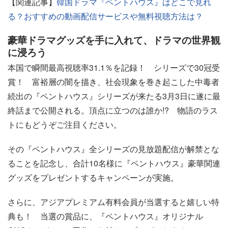
【関連記事】
韓国ドラマ『ペントハウス』はどこで見れ
る？おすすめの動画配信サービスや無料視聴方法は？
豪華ドラマグッズを手に入れて、ドラマの世界観
に浸ろう
本国で瞬間最高視聴率31.1％を記録！ シリーズで30冠受
賞！ 富裕層の闇を描き、社会現象を巻き起こした中毒者
続出の『ペントハウス』シリーズが来たる3月3日に遂に最
終話まで公開される。頂点に立つのは誰か!? 物語のラス
トにもどうぞご注目ください。
その『ペントハウス』全シリーズの見放題配信が解禁とな
ることを記念し、合計10名様に『ペントハウス』豪華関連
グッズをプレゼントするキャンペーンが実施。
さらに、アジアプレミアム有料会員が当選すると嬉しい特
典も！ 当選の賞品に、『ペントハウス』オリジナル