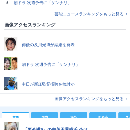
朝ドラ 次週予告に「ゲンナリ」
5
芸能ニュースランキングをもっと見る
画像アクセスランキング
俳優の及川光博が結婚を発表
朝ドラ 次週予告に「ゲンナリ」
中日が新庄監督招聘を検討か
画像アクセスランキングをもっと見る
主要
国内
海外
IT 経済
ス
「要介護5」の志茂田景樹氏 今は