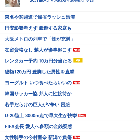
東名や関越道で帰省ラッシュ渋滞
円安影響考えず 豪遊する家庭も
大阪メトロの列車で「煙が充満」
在留資格なし 越人が惨事起こす
レンタカー予約 10万円分当たる
総額120万円 豊胸した男性を直撃
ヨーグルト いつ食べたらいいの
韓国サッカー協 邦人に性接待か
若手だらけの巨人がV争い 困惑
U-20陸上 3000m走で早大生が快挙
FIFA会長 愛人へ多額の金銭疑惑
女性騎手の今村聖奈 新潟で負傷