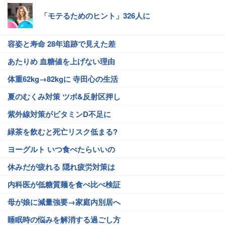
「モテるためのヒント」326人に
容姿と寿命 28年追跡で見えた差
あたりめ 血糖値を上げない理由
体重62kg→82kgに 寺田心の生活
夏のむくみ対策 ツボ&反射区押し
紫外線対策がビタミンD不足に
緑茶を飲むと死亡リスク低まる?
ヨーグルト いつ食べたらいいの
休みだが疲れる 隠れ疲労対策は
内科医が低糖質麺を食べ比べ検証
母が娘に減量強要→家庭内別居へ
睡眠時の悩みを解消する過ごし方