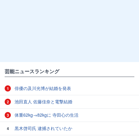
芸能ニュースランキング
俳優の及川光博が結婚を発表
1
池田直人 佐藤佳奈と電撃結婚
2
体重62kg→82kgに 寺田心の生活
3
黒木啓司氏 逮捕されていたか
4