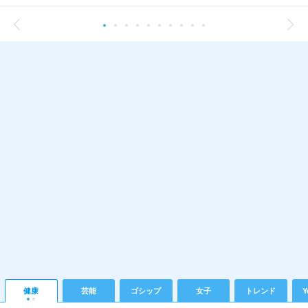
健康
芸能
ゴシップ
女子
トレンド
Y