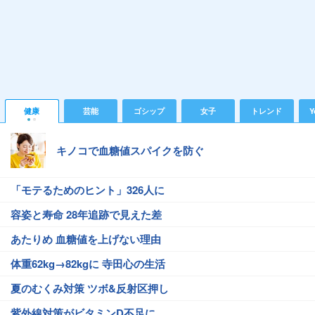
健康
芸能
ゴシップ
女子
トレンド
Y
キノコで血糖値スパイクを防ぐ
「モテるためのヒント」326人に
容姿と寿命 28年追跡で見えた差
あたりめ 血糖値を上げない理由
体重62kg→82kgに 寺田心の生活
夏のむくみ対策 ツボ&反射区押し
紫外線対策がビタミンD不足に