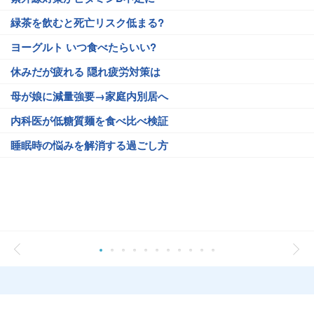
緑茶を飲むと死亡リスク低まる?
ヨーグルト いつ食べたらいい?
休みだが疲れる 隠れ疲労対策は
母が娘に減量強要→家庭内別居へ
内科医が低糖質麺を食べ比べ検証
睡眠時の悩みを解消する過ごし方