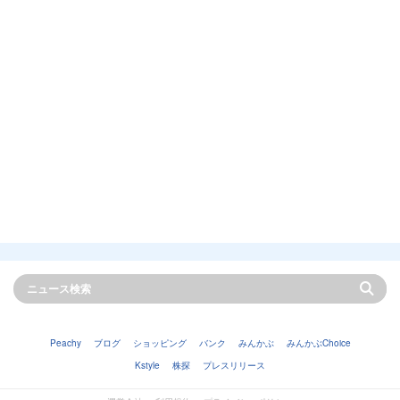
Peachy
ブログ
ショッピング
バンク
みんかぶ
みんかぶChoice
Kstyle
株探
プレスリリース