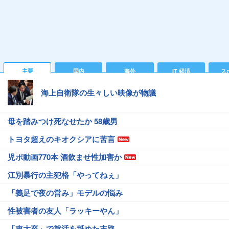
主要
国内
海外
IT 経済
ス
海上自衛隊の生々しい映像が物議
母を踏みつけ死なせたか 58歳男
トヨタ超えのキオクシアに苦言
児ポ動画770本 酒飲ませ性加害か
江別暴行の主犯格「やってねぇ」
「義足で夜の営み」モデルの悩み
性被害者の友人「ラッキーやん」
「東大卒」で就活を舐めた末路