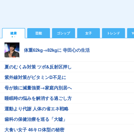
健康
芸能
ゴシップ
女子
トレンド
Y
体重62kg→82kgに 寺田心の生活
夏のむくみ対策 ツボ&反射区押し
紫外線対策がビタミンD不足に
母が娘に減量強要→家庭内別居へ
睡眠時の悩みを解消する過ごし方
運動より代謝 人体の省エネ戦略
歯科の保健治療を巡る「大嘘」
大食い女子 46キロ体型の秘密