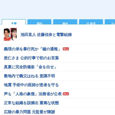
主要
国内
海外
IT 経済
ス
池田直人 佐藤佳奈と電撃結婚
義理の弟を暴行死か「嘘の通報」
悠仁さま 公的行事で初のお言葉
真夏に完全防備姿「金を出せ」
敷地内で義父はねる 意識不明
地震 手術中の医師が患者を守る
声も「人格の象徴」法務省が公表
正常な組織を誤摘出 重篤な状態
広陵の暴力問題 元監督が陳謝