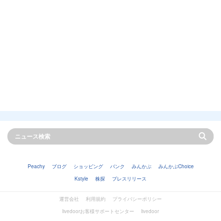
Peachy
ブログ
ショッピング
バンク
みんかぶ
みんかぶChoice
Kstyle
株探
プレスリリース
運営会社
利用規約
プライバシーポリシー
livedoorお客様サポートセンター
livedoor