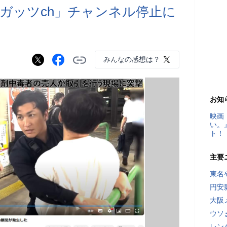
r「ガッツch」チャンネル停止に
みんなの感想は？
お知
映画
い。
ト！
主要
東名
円安
大阪
ウソ
レン