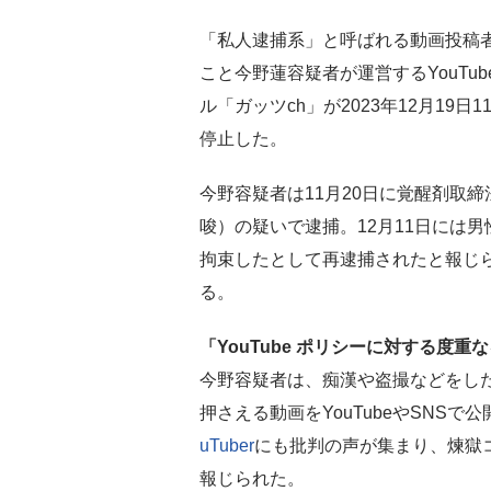
「私人逮捕系」と呼ばれる動画投稿
こと今野蓮容疑者が運営するYouTub
ル「ガッツch」が2023年12月19日
停止した。
今野容疑者は11月20日に覚醒剤取
唆）の疑いで逮捕。12月11日には
拘束したとして再逮捕されたと報じ
る。
「YouTube ポリシーに対する度
今野容疑者は、痴漢や盗撮などをし
押さえる動画をYouTubeやSNS
uTuber
にも批判の声が集まり、煉獄
報じられた。