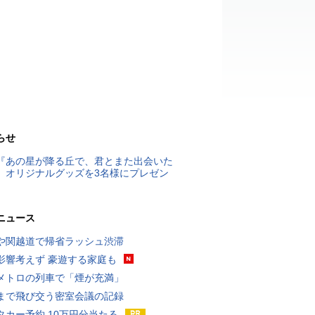
らせ
『あの星が降る丘で、君とまた出会いた
』オリジナルグッズを3名様にプレゼン
ニュース
や関越道で帰省ラッシュ渋滞
影響考えず 豪遊する家庭も
メトロの列車で「煙が充満」
まで飛び交う密室会議の記録
タカー予約 10万円分当たる