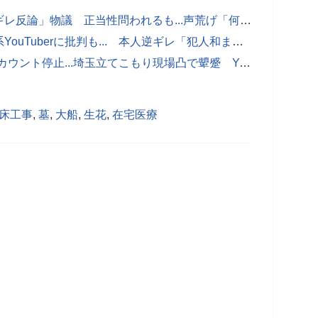
私人逮捕YouTube、警官への「ブチギレ反論」物議 正当性問われるも...声荒げ「何が言いたいんすか、マジで」
埼玉立てこもり、現場凸の私人逮捕系YouTuberに批判も... 本人逆ギレ「犯人和ませた俺達の手柄だろ！？」
「私人逮捕系」YouTuber、またもアカウント停止...埼玉立てこもり現場凸で顰蹙 YouTubeが対策に本腰か
床工事
,
墓
,
大船
,
生花
,
在宅医療