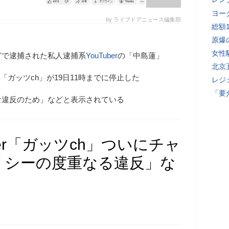
ヨー
by ライブドアニュース編集部
総額
原爆
女性
どで逮捕された私人逮捕系
YouTuber
の「中島蓮」
北京
ル「ガッツch」が19日11時までに停止した
レジ
「要
な違反のため」などと表示されている
ber「ガッツch」ついにチャ
リシーの度重なる違反」な