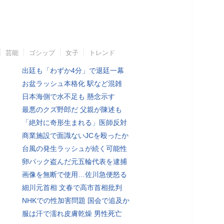
芸能
ゴシップ
女子
トレンド
出廷も「わずか4分」で退廷一幕
お盆ラッシュ本格化 駅など混雑
日本海側で水不足も 懸念示す
最悪のクズ野郎だ 父親が陳述も
「絶対に奇形生まれる」医師反対
商業施設で面識ないJCを殴ったか
台風の発生ラッシュが続く可能性
卵パック盗んだ元五輪代表を逮捕
画像を無断で使用…佐川急便怒る
細川元首相 文春で高市首相批判
NHKでの性加害問題 国会で追及か
服は汗で濡れ皮膚乾燥 男性死亡