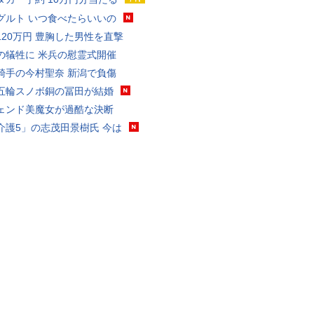
グルト いつ食べたらいいの
120万円 豊胸した男性を直撃
の犠牲に 米兵の慰霊式開催
騎手の今村聖奈 新潟で負傷
五輪スノボ銅の冨田が結婚
ェンド美魔女が過酷な決断
介護5」の志茂田景樹氏 今は