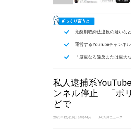
ざっくり言うと
覚醒剤取締法違反の疑いな
運営するYouTubeチャンネ
「度重なる違反または重大
私人逮捕系YouTu
ンネル停止 「ポ
どで
2023年12月19日 14時44分
J-CASTニュース