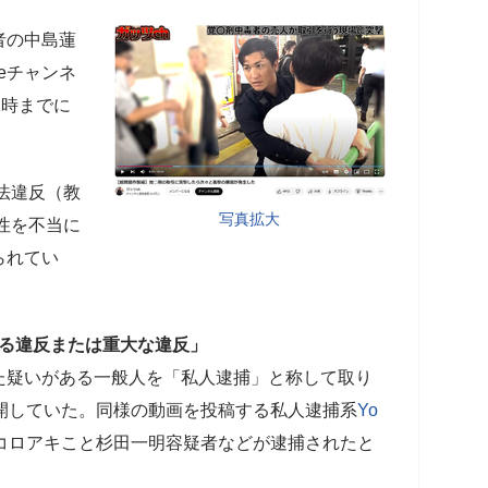
者の中島蓮
eチャンネ
11時までに
締法違反（教
写真拡大
男性を不当に
られてい
重なる違反または重大な違反」
た疑いがある一般人を「私人逮捕」と称して取り
で公開していた。同様の動画を投稿する私人逮捕系
Yo
コロアキこと杉田一明容疑者などが逮捕されたと