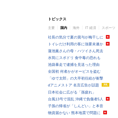
トピックス
主要
国内
海外
IT 経済
スポーツ
社長の気分で夏の賞与が梅干しに
トイレだけ利用の客に強要未遂か
蓮池薫さんの母・ハツイさん死去
水筒にスポドリ 食中毒の恐れも
池袋暴走で逮捕を見送った理由
全国初 何者かがオービスを盗む
「ゆで太郎」の大卒初任給が衝撃
dアニメストア 名言広告が話題
日本社会に広がる「孫疲れ」
台風13号で混乱 沖縄で負傷者5人
子孫の帰省が「しんどい」と本音
物資届かない 熊本地震で問題に