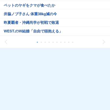
ペットのヤギをクマが食べたか
井脇ノブ子さん 体重38kg減の今
昨夏覇者・沖縄尚学が初戦で敗退
WEST.のW結婚「自由で頭抱える」