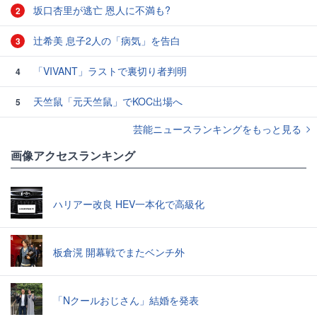
坂口杏里が逃亡 恩人に不満も?
2
辻希美 息子2人の「病気」を告白
3
「VIVANT」ラストで裏切り者判明
4
天竺鼠「元天竺鼠」でKOC出場へ
5
芸能ニュースランキングをもっと見る
画像アクセスランキング
ハリアー改良 HEV一本化で高級化
板倉滉 開幕戦でまたベンチ外
「Nクールおじさん」結婚を発表