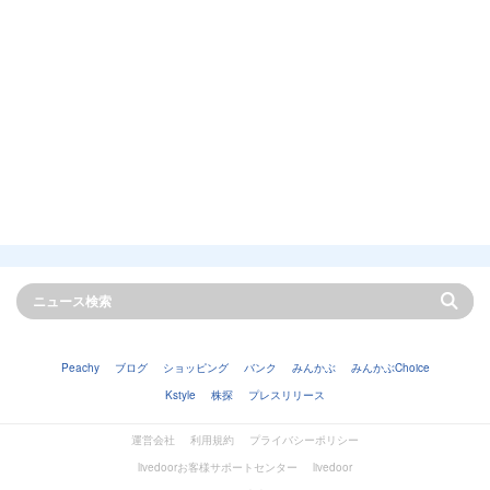
Peachy
ブログ
ショッピング
バンク
みんかぶ
みんかぶChoice
Kstyle
株探
プレスリリース
運営会社
利用規約
プライバシーポリシー
livedoorお客様サポートセンター
livedoor