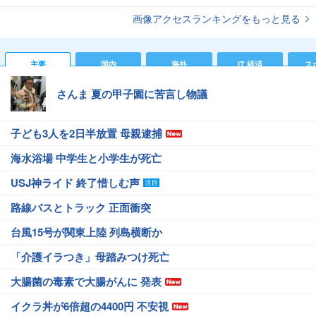
画像アクセスランキングをもっと見る
主要
国内
海外
IT 経済
ス
さんま 夏の甲子園に苦言し物議
子ども3人を2日半放置 母親逮捕
海水浴場 中学生と小学生が死亡
USJ神ライド 終了惜しむ声
路線バスとトラック 正面衝突
台風15号が関東上陸 列島横断か
「介護イラつき」母踏みつけ死亡
大腸菌の毒素で大腸がんに 発表
イクラ丼が6倍超の4400円 不安視