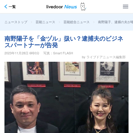
一覧
>
>
>
南野陽子、逮捕の夫が
ニューストップ
芸能ニュース
芸能総合ニュース
南野陽子を「金ヅル」扱い？逮捕夫のビジネ
スパートナーが告発
2023年11月28日 6時0分
写真：Smart FLASH
by ライブドアニュース編集部