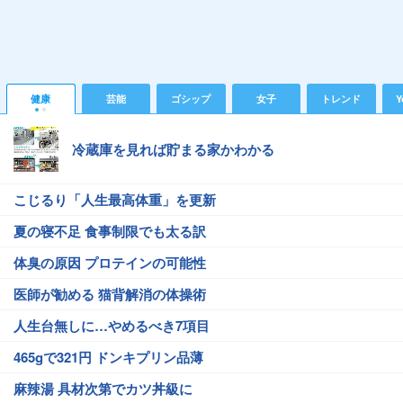
健康
芸能
ゴシップ
女子
トレンド
Y
冷蔵庫を見れば貯まる家かわかる
こじるり「人生最高体重」を更新
夏の寝不足 食事制限でも太る訳
体臭の原因 プロテインの可能性
医師が勧める 猫背解消の体操術
人生台無しに…やめるべき7項目
465gで321円 ドンキプリン品薄
麻辣湯 具材次第でカツ丼級に