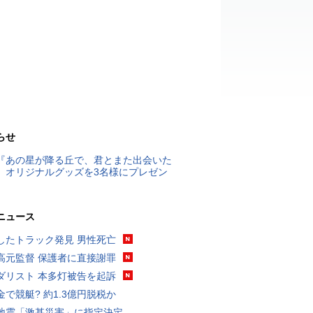
らせ
『あの星が降る丘で、君とまた出会いた
』オリジナルグッズを3名様にプレゼン
ニュース
したトラック発見 男性死亡
高元監督 保護者に直接謝罪
ダリスト 本多灯被告を起訴
金で競艇? 約1.3億円脱税か
地震「激甚災害」に指定決定