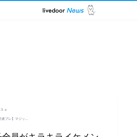
ース
>
読者プレ】マジッ…
子全員がキラキライケメン