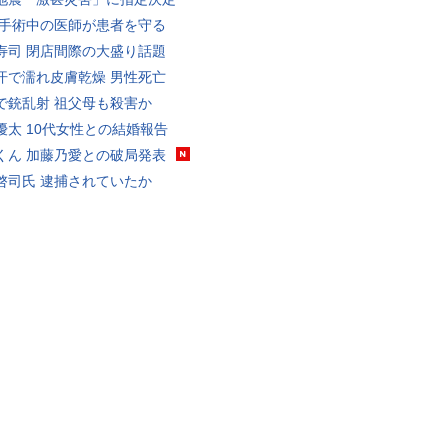
 手術中の医師が患者を守る
寿司 閉店間際の大盛り話題
汗で濡れ皮膚乾燥 男性死亡
で銃乱射 祖父母も殺害か
優太 10代女性との結婚報告
くん 加藤乃愛との破局発表
啓司氏 逮捕されていたか