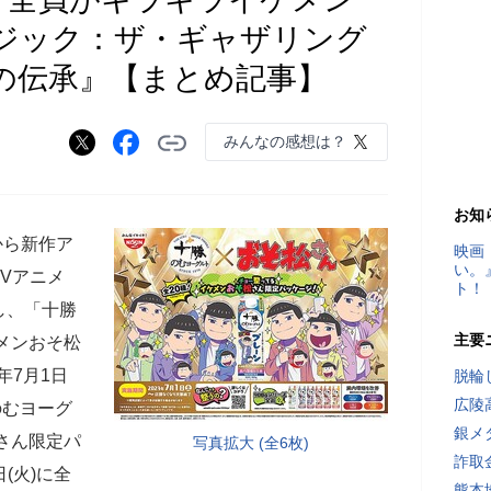
ジック：ザ・ギャザリング
の伝承』【まとめ記事】
みんなの感想は？
お知
から新作ア
映画
い。
Vアニメ
ト！
し、「十勝
主要
メンおそ松
3年7月1日
脱輪
広陵
のむヨーグ
銀メ
さん限定パ
写真拡大 (全6枚)
詐取
日(火)に全
熊本