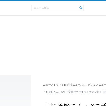
ニューストップ
IT 経済ニュース
ITビジネスニュ
>
>
「おそ松さん」6つ子全員がキラキライケメン化！【
「おそ松さん」6つ