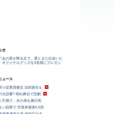
らせ
『あの星が降る丘で、君とまた出会いた
』オリジナルグッズを3名様にプレゼン
ニュース
戻り従業員被災 法的責任も
の大誤審? 晴れ舞台で悲劇
に不満で…夫の弟を暴行死
モン効果で 空港来場者4.5倍
K性加害者非公表 波紋広がる