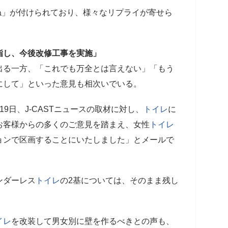
いね」が付けられており、様々なリプライが寄せら
指し、今後改修工事を実施」
出る一方、「これでも万全とは言えない」「もう
にして」といった意見も相次いでいる。
9日、J-CASTニュースの取材に対し、
トイレ
に
お客様からの多くのご意見を踏まえ、女性
トイレ
ョンで区画することにいたしました」とメールで
ンダーレス
トイレ
の2基については、そのまま残し
イレ
を改装して男女別に壁を作るべきとの声も、