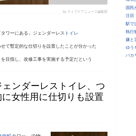
国民
by ライブドアニュース編集部
注目
駅で
執行
町
タワーにある」ジェンダーレス
トイレ
嫌と
わせて暫定的な仕切りを設置したことが分かった
ゆう
バカ
とを目指し、改修工事を実施する予定だという
ジェンダーレストイレ、つ
的に女性用に仕切りも設置