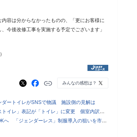
な内容は分からなかったものの、「更にお客様に
し、今後改修工事を実施する予定でございます」
之）
みんなの感想は？
ダートイレがSNSで物議 施設側の見解は
東急歌舞伎町タワー「ジェンダーレストイレ」表記が「トイレ」に変更 個室内訳の見直しも実施
千葉の新中学、性別問わずスカートOKへ 「ジェンダーレス」制服導入の狙いを市教委に聞いた