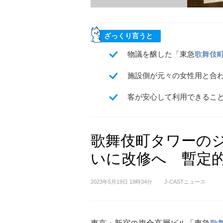
ざっくり言うと
物議を醸した「東急
歌舞伎
施設側が元々の女性用と合
客が安心して利用できるこ
歌舞伎町タワーの
いに改修へ 暫定
2023年5月19日 18時34分
J-CASTニュース