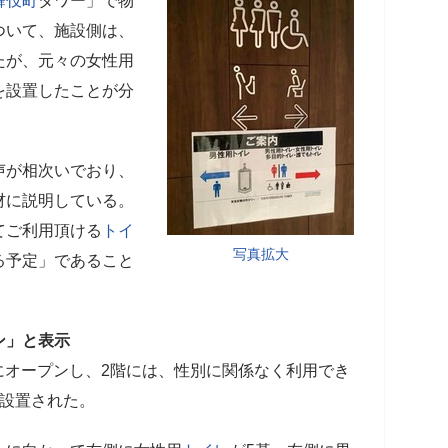
舞伎町
タワー」で物
ついて、施設側は、
たが、元々の女性用
を設置したことが分
声が相次いでおり、
材に説明している。
てご利用頂ける
トイ
写真拡大
る予定」であること
ン」と表示
4日にオープンし、2階には、性別に関係なく利用でき
基設置された。