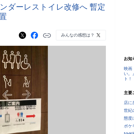
ンダーレストイレ改修へ 暫定
置
みんなの感想は？
お知
映画
い。
ト！
主要
店に
世紀
態度
ポケ
NH