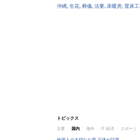
沖縄
,
生花
,
葬儀
,
法要
,
床暖房
,
置床工
トピックス
主要
国内
海外
IT 経済
スポーツ
外国人の大切なお皿 正体が話題