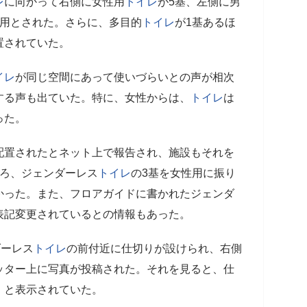
レ
に向かって右側に女性用
トイレ
が5基、左側に男
共用とされた。さらに、多目的
トイレ
が1基あるほ
置されていた。
イレ
が同じ空間にあって使いづらいとの声が相次
する声も出ていた。特に、女性からは、
トイレ
は
った。
配置されたとネット上で報告され、施設もそれを
ごろ、ジェンダーレス
トイレ
の3基を女性用に振り
かった。また、フロアガイドに書かれたジェンダ
表記変更されているとの情報もあった。
ダーレス
トイレ
の前付近に仕切りが設けられ、右側
ッター上に写真が投稿された。それを見ると、仕
」と表示されていた。