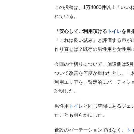
この投稿は、1万4000件以上「い
れている。
「安心してご利用頂ける
トイレ
を目
「これは良い試み」と評価する声が
作り直せば？既存の男性用と女性用
今回の仕切りについて、施設側は5月1
ついて改善を何度か重ねたとし、「
利用エリアを、暫定的にパーティシ
説明した。
男性用
トイレ
と同じ空間にあるジェ
たことも明らかにした。
仮設のパーテーションではなく、
ト