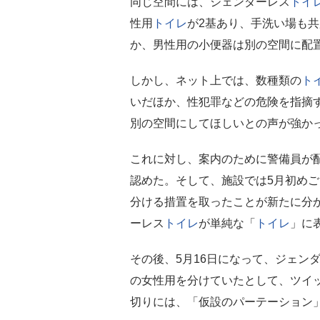
同じ空間には、ジェンダーレス
トイ
性用
トイレ
が2基あり、手洗い場も
か、男性用の小便器は別の空間に配
しかし、ネット上では、数種類の
ト
いだほか、性犯罪などの危険を指摘
別の空間にしてほしいとの声が強か
これに対し、案内のために警備員が
認めた。そして、施設では5月初め
分ける措置を取ったことが新たに分
ーレス
トイレ
が単純な「
トイレ
」に
その後、5月16日になって、ジェン
の女性用を分けていたとして、ツイ
切りには、「仮設のパーテーション