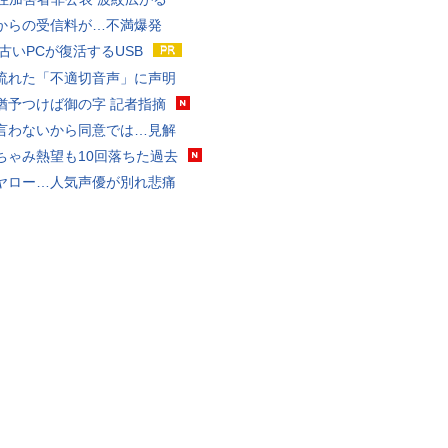
からの受信料が…不満爆発
 古いPCが復活するUSB
流れた「不適切音声」に声明
猶予つけば御の字 記者指摘
言わないから同意では…見解
ちゃみ熱望も10回落ちた過去
ヤロー…人気声優が別れ悲痛