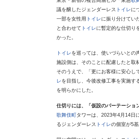
東京・新宿の複合高層ビル「東急
歌
議を醸したジェンダーレス
トイレ
に
一部を女性用
トイレ
に振り分けてい
と合わせて
トイレ
に暫定的な仕切り
かった。
トイレ
を巡っては、使いづらいとの
施設側は、そのことに配慮したと取
そのうえで、「更にお客様に安心し
レ
を目指し、今後改修工事を実施す
を明らかにした。
仕切りには、「仮設のパーテーショ
歌舞伎町
タワーは、2023年4月1
るジェンダーレス
トイレ
の個室が5