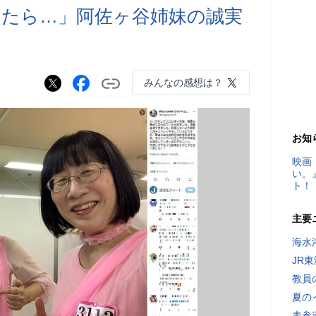
たら…」阿佐ヶ谷姉妹の誠実
みんなの感想は？
お知
映画
い。
ト！
主要
海水
JR
教員
夏の
表参