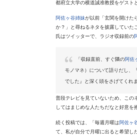
都府立大学の横道誠准教授をゲスト
阿佐ヶ谷姉妹
が以前「玄関を開けた
か？」と尋ねるネタを披露していた
氏はツイッターで、ラジオ収録前の
「収録直前、すぐ隣の
阿佐
モノマネ）について語りだし、
でした』と深く頭をさげてくれ
普段テレビを見ていないため、この
してはまじめな人たちだなと好意を
続く投稿では、「毎週月曜は
阿佐ヶ
て、私が自分で月曜に出ると希望し