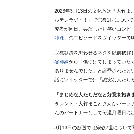
2023年3月13日の文化放送「大竹ま
ルデンラジオ！」で宗教2世につい
究者が同日、共演したお笑いコンビ
姉妹
」のエピソードをツイッターで
宗教勧誘を思わせるネタを以前披露
谷姉妹
から「傷つけてしまっていた
ありませんでした」と謝罪されたと
話にツイッターでは「誠実な人たち
「まじめな人たちだなと好意を抱き
タレント・大竹まことさんがパーソ
んのパートナーとして毎週月曜日に
3月13日の放送では宗教2世につい