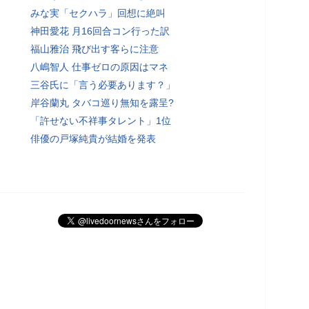
みな実「セクハラ」回想に絶叫
神田愛花 月16回合コン行った訳
福山雅治 飛び出す客らに注意
八嶋智人 仕事ゼロの原因はマネ
三谷氏に「言う必要あります？」
岸谷蘭丸 タバコ巡り無知を露呈?
「許せない不祥事タレント」1位
俳優の戸塚純貴が結婚を発表