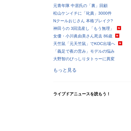
元青年隊 中居氏の「裏」回顧
松山ケンイチに「叱責」3000件
Nクールおじさん 本格ブレイク?
神田うの 3回流産し「もう無理」
女優・小川眞由美さん死去 86歳
天竺鼠「元天竺鼠」でKOC出場へ
「義足で夜の営み」モデルの悩み
大野智のびっしりタトゥーに異変
もっと見る
ライブドアニュースを読もう！