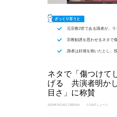
ざっくり言うと
元宗教2世である識者が、ラ
宗教勧誘を思わせるネタで
識者は好感を抱いたとし、
ネタで「傷つけてし
げる 共演者明か
目さ」に称賛
2023年3月14日 21時26分
J-CASTニュース