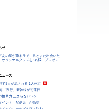
らせ
『あの星が降る丘で、君とまた出会いた
』オリジナルグッズを3名様にプレゼン
ニュース
浴で3人が流される 1人死亡
東海「夜行」新幹線が初運行
の性暴力 止まらないワケ
イベント「配信派」が急増
道でタクシーがビル突っ込む