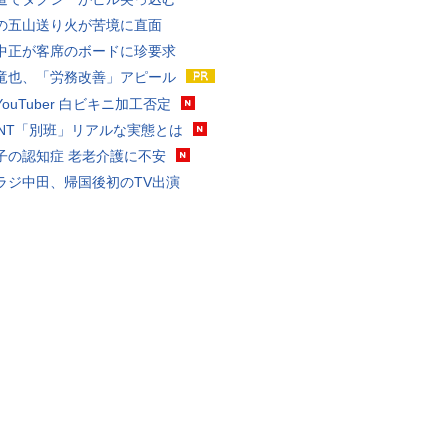
の五山送り火が苦境に直面
中正が客席のボードに珍要求
竜也、「労務改善」アピール
ouTuber 白ビキニ加工否定
VANT「別班」リアルな実態とは
子の認知症 老老介護に不安
ラジ中田、帰国後初のTV出演