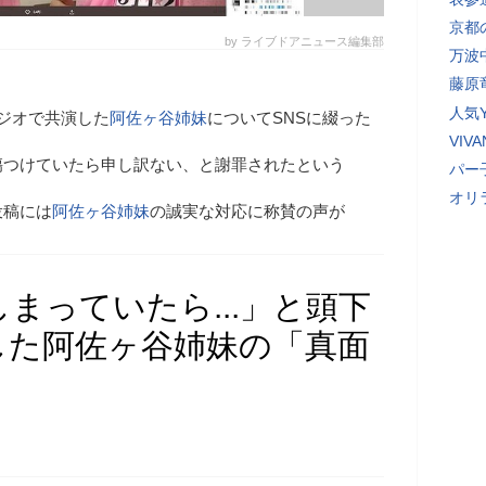
京都
by ライブドアニュース編集部
万波
藤原
人気Y
ジオで共演した
阿佐ヶ谷姉妹
についてSNSに綴った
VI
傷つけていたら申し訳ない、と謝罪されたという
パー
オリ
投稿には
阿佐ヶ谷姉妹
の誠実な対応に称賛の声が
まっていたら...」と頭下
した阿佐ヶ谷姉妹の「真面