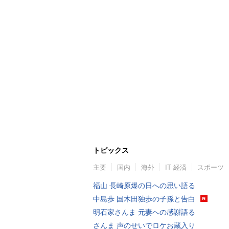
トピックス
主要
国内
海外
IT 経済
スポーツ
福山 長崎原爆の日への思い語る
中島歩 国木田独歩の子孫と告白
明石家さんま 元妻への感謝語る
さんま 声のせいでロケお蔵入り