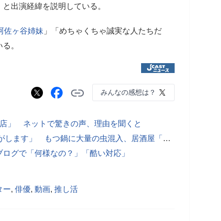
」と出演経緯を説明している。
阿佐ヶ谷姉妹
」「めちゃくちゃ誠実な人たちだ
いる。
みんなの感想は？
閉店」 ネットで驚きの声、理由を聞くと
「1000匹くらい入ってた」「吐き気がします」 もつ鍋に大量の虫混入、居酒屋「魚民」運営会社が謝罪
ブログで「何様なの？」「酷い対応」
ター
,
俳優
,
動画
,
推し活