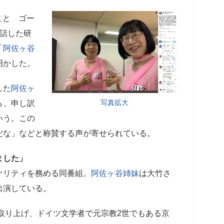
こと ゴー
て話した研
「
阿佐ヶ谷
明かした。
した
阿佐ヶ
写真拡大
ら、申し訳
いう。この
だな」などと称賛する声が寄せられている。
ました」
ナリティを務める同番組。
阿佐ヶ谷姉妹
は大竹さ
出演している。
て取り上げ、ドイツ文学者で元宗教2世でもある京