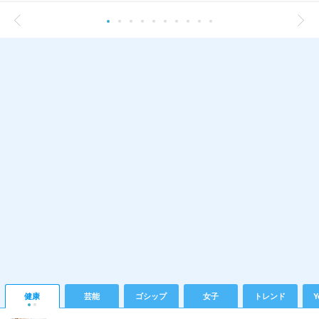
健康
芸能
ゴシップ
女子
トレンド
Y