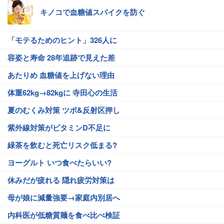
キノコで血糖値スパイクを防ぐ
「モテるためのヒント」326人に
容姿と寿命 28年追跡で見えた差
あたりめ 血糖値を上げない理由
体重62kg→82kgに 寺田心の生活
夏のむくみ対策 ツボ&反射区押し
紫外線対策がビタミンD不足に
緑茶を飲むと死亡リスク低まる?
ヨーグルト いつ食べたらいい?
休みだが疲れる 隠れ疲労対策は
母が娘に減量強要→家庭内別居へ
内科医が低糖質麺を食べ比べ検証