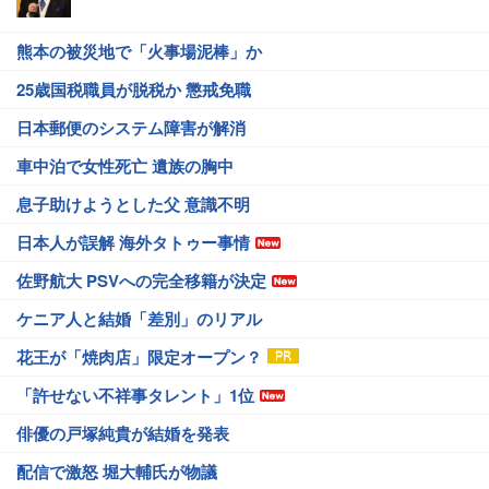
熊本の被災地で「火事場泥棒」か
25歳国税職員が脱税か 懲戒免職
日本郵便のシステム障害が解消
車中泊で女性死亡 遺族の胸中
息子助けようとした父 意識不明
日本人が誤解 海外タトゥー事情
佐野航大 PSVへの完全移籍が決定
ケニア人と結婚「差別」のリアル
花王が「焼肉店」限定オープン？
「許せない不祥事タレント」1位
俳優の戸塚純貴が結婚を発表
配信で激怒 堀大輔氏が物議