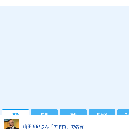
主要
国内
海外
IT 経済
ス
山田五郎さん「アド街」で名言