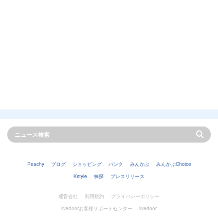
Peachy
ブログ
ショッピング
バンク
みんかぶ
みんかぶChoice
Kstyle
株探
プレスリリース
運営会社
利用規約
プライバシーポリシー
livedoorお客様サポートセンター
livedoor