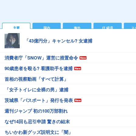
主要
国内
海外
IT 経済
ス
「43億円分」キャンセル? 女逮捕
消費者庁「SNOW」運営に措置命令
90歳患者を殴る? 看護助手を逮捕
首相の視察動画「すべて計算」
「女子トイレに全裸の男」逮捕
茨城県「パスポート」発行を発表
週刊ジャンプ 初の100万部割れ
なぜ14回も忌引申請 驚きの結末
ちいかわ新グッズ説明文に「闇」