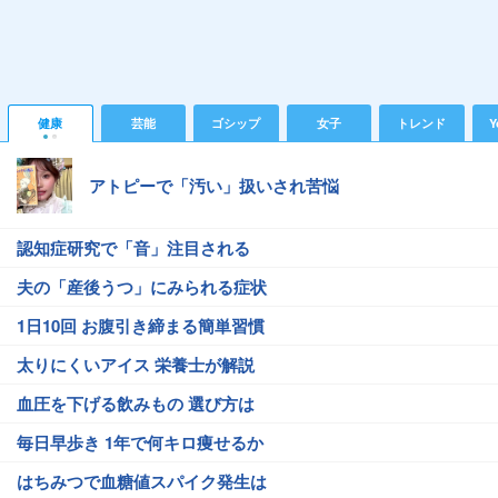
健康
芸能
ゴシップ
女子
トレンド
Y
アトピーで「汚い」扱いされ苦悩
認知症研究で「音」注目される
夫の「産後うつ」にみられる症状
1日10回 お腹引き締まる簡単習慣
太りにくいアイス 栄養士が解説
血圧を下げる飲みもの 選び方は
毎日早歩き 1年で何キロ痩せるか
はちみつで血糖値スパイク発生は