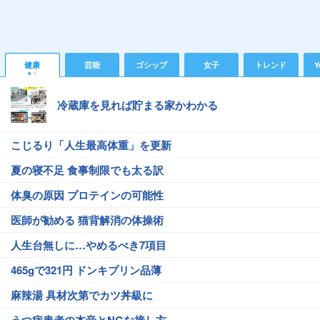
健康
芸能
ゴシップ
女子
トレンド
Y
冷蔵庫を見れば貯まる家かわかる
こじるり「人生最高体重」を更新
夏の寝不足 食事制限でも太る訳
体臭の原因 プロテインの可能性
医師が勧める 猫背解消の体操術
人生台無しに…やめるべき7項目
465gで321円 ドンキプリン品薄
麻辣湯 具材次第でカツ丼級に