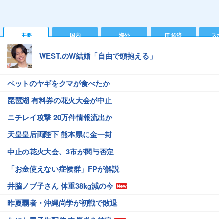
主要
国内
海外
IT 経済
ス
WEST.のW結婚「自由で頭抱える」
ペットのヤギをクマが食べたか
琵琶湖 有料券の花火大会が中止
ニチレイ攻撃 20万件情報流出か
天皇皇后両陛下 熊本県に金一封
中止の花火大会、3市が関与否定
「お金使えない症候群」FPが解説
井脇ノブ子さん 体重38kg減の今
昨夏覇者・沖縄尚学が初戦で敗退