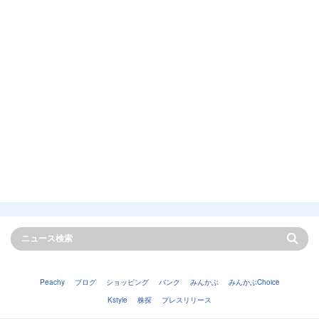
Peachy
ブログ
ショッピング
バンク
みんかぶ
みんかぶChoice
Kstyle
株探
プレスリリース