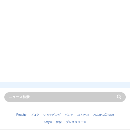
Peachy
ブログ
ショッピング
バンク
みんかぶ
みんかぶChoice
Kstyle
株探
プレスリリース