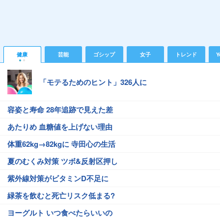
健康
芸能
ゴシップ
女子
トレンド
Y
「モテるためのヒント」326人に
容姿と寿命 28年追跡で見えた差
あたりめ 血糖値を上げない理由
体重62kg→82kgに 寺田心の生活
夏のむくみ対策 ツボ&反射区押し
紫外線対策がビタミンD不足に
緑茶を飲むと死亡リスク低まる?
ヨーグルト いつ食べたらいいの