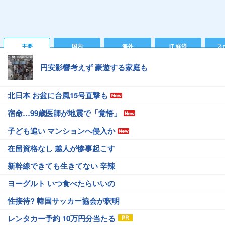
主要
国内
海外
IT 経済
ス
円安影響考えず 豪遊する家庭も
北日本 お盆に台風15号直撃も
宿命…99歳医師が地震で「覚悟」
子ども追い マンションへ侵入か
在留資格なし 越人が惨事起こす
新幹線できても生きてない 辛辣
ヨーグルト いつ食べたらいいの
性接待? 韓国サッカー協会が釈明
レンタカー予約 10万円分当たる