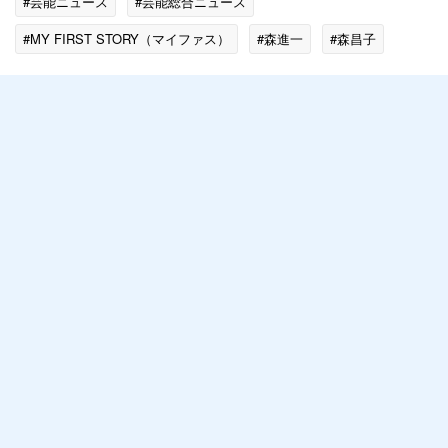
#芸能ニュース
#芸能総合ニュース
#MY FIRST STORY（マイファス）
#森進一
#森昌子
#ゴシップ