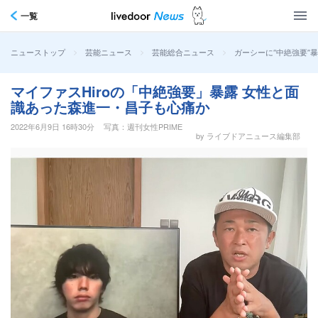
一覧
>
>
>
ガーシーに“中絶強要”
ニューストップ
芸能ニュース
芸能総合ニュース
マイファスHiroの「中絶強要」暴露 女性と面
識あった森進一・昌子も心痛か
2022年6月9日 16時30分
写真：週刊女性PRIME
by ライブドアニュース編集部