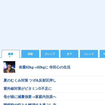
健康
芸能
ゴシップ
女子
トレンド
Y
体重62kg→82kgに 寺田心の生活
夏のむくみ対策 ツボ&反射区押し
紫外線対策がビタミンD不足に
母が娘に減量強要→家庭内別居へ
睡眠時の悩みを解消する過ごし方