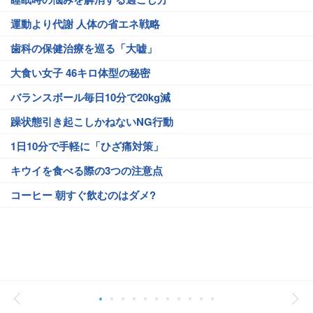
運動より代謝 人体の省エネ戦略
歯科の保健治療を巡る「大嘘」
大食い女子 46キロ体型の秘密
バランスボール毎日10分で20kg減
躁状態引き起こしかねないNG行動
1日10分で手軽に「ひざ痛対策」
キウイを食べる際の3つの注意点
コーヒー 朝すぐ飲むのはダメ?