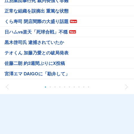
江別集団暴行死 裁判長強く非難
正常な組織を誤摘出 重篤な状態
くら寿司 閉店間際の大盛り話題
日ハムvs楽天「死球合戦」不穏
黒木啓司氏 逮捕されていたか
テオくん 加藤乃愛との破局発表
佐藤二朗 約3週間ぶりにX投稿
宮澤エマ DAIGOに「勘弁して」