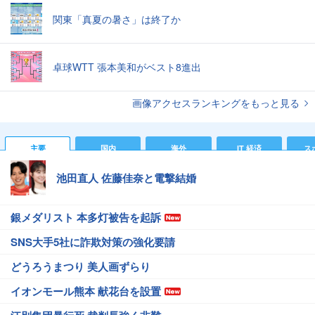
関東「真夏の暑さ」は終了か
卓球WTT 張本美和がベスト8進出
画像アクセスランキングをもっと見る
主要
国内
海外
IT 経済
ス
池田直人 佐藤佳奈と電撃結婚
銀メダリスト 本多灯被告を起訴
SNS大手5社に詐欺対策の強化要請
どうろうまつり 美人画ずらり
イオンモール熊本 献花台を設置