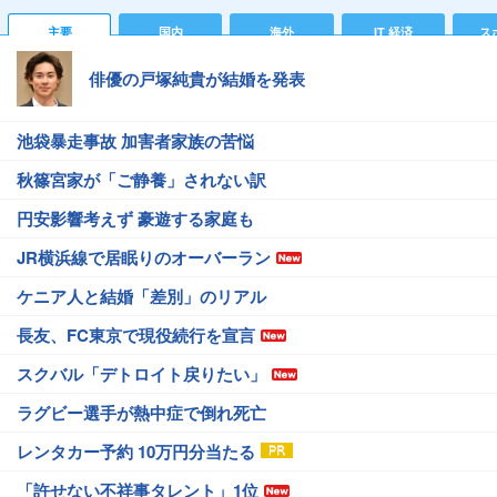
主要
国内
海外
IT 経済
ス
俳優の戸塚純貴が結婚を発表
池袋暴走事故 加害者家族の苦悩
秋篠宮家が「ご静養」されない訳
円安影響考えず 豪遊する家庭も
JR横浜線で居眠りのオーバーラン
ケニア人と結婚「差別」のリアル
長友、FC東京で現役続行を宣言
スクバル「デトロイト戻りたい」
ラグビー選手が熱中症で倒れ死亡
レンタカー予約 10万円分当たる
「許せない不祥事タレント」1位