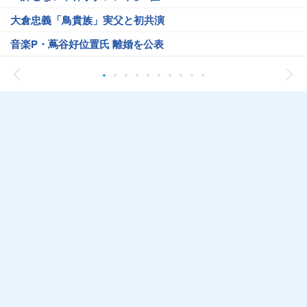
大倉忠義「鳥貴族」実父と初共演
音楽P・蔦谷好位置氏 離婚を公表