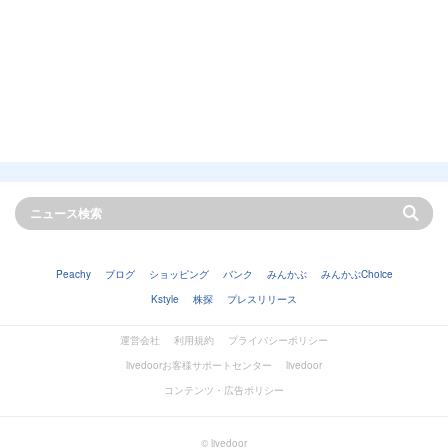
Peachy
ブログ
ショッピング
バンク
みんかぶ
みんかぶChoice
Kstyle
株探
プレスリリース
運営会社
利用規約
プライバシーポリシー
livedoorお客様サポートセンター
livedoor
コンテンツ・広告ポリシー
© livedoor