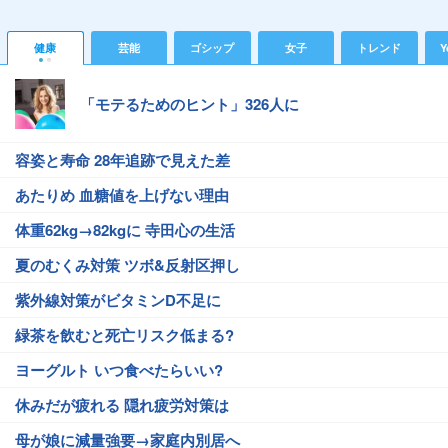
健康
芸能
ゴシップ
女子
トレンド
Y
「モテるためのヒント」326人に
容姿と寿命 28年追跡で見えた差
あたりめ 血糖値を上げない理由
体重62kg→82kgに 寺田心の生活
夏のむくみ対策 ツボ&反射区押し
紫外線対策がビタミンD不足に
緑茶を飲むと死亡リスク低まる?
ヨーグルト いつ食べたらいい?
休みだが疲れる 隠れ疲労対策は
母が娘に減量強要→家庭内別居へ