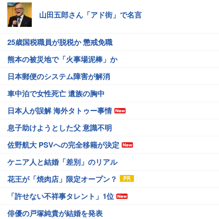
山田五郎さん「アド街」で名言
25歳国税職員が脱税か 懲戒免職
熊本の被災地で「火事場泥棒」か
日本郵便のシステム障害が解消
車中泊で女性死亡 遺族の胸中
日本人が誤解 海外タトゥー事情
息子助けようとした父 意識不明
佐野航大 PSVへの完全移籍が決定
ケニア人と結婚「差別」のリアル
花王が「焼肉店」限定オープン？
「許せない不祥事タレント」1位
俳優の戸塚純貴が結婚を発表