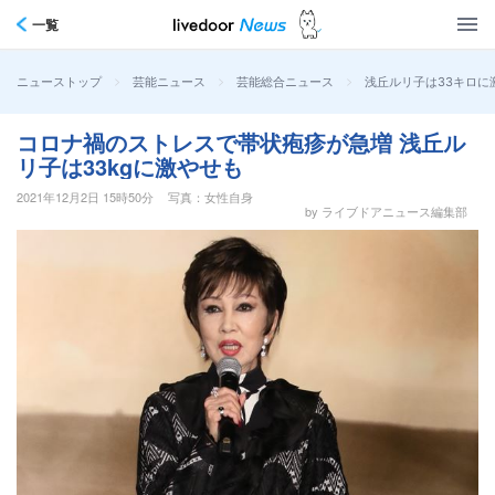
一覧
>
>
>
浅丘ルリ子は33キロ
ニューストップ
芸能ニュース
芸能総合ニュース
コロナ禍のストレスで帯状疱疹が急増 浅丘ル
リ子は33kgに激やせも
2021年12月2日 15時50分
写真：女性自身
by ライブドアニュース編集部