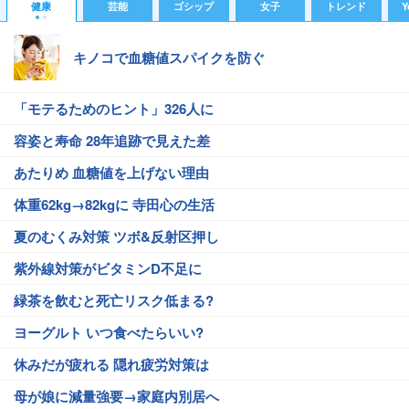
健康
芸能
ゴシップ
女子
トレンド
Y
キノコで血糖値スパイクを防ぐ
「モテるためのヒント」326人に
容姿と寿命 28年追跡で見えた差
あたりめ 血糖値を上げない理由
体重62kg→82kgに 寺田心の生活
夏のむくみ対策 ツボ&反射区押し
紫外線対策がビタミンD不足に
緑茶を飲むと死亡リスク低まる?
ヨーグルト いつ食べたらいい?
休みだが疲れる 隠れ疲労対策は
母が娘に減量強要→家庭内別居へ