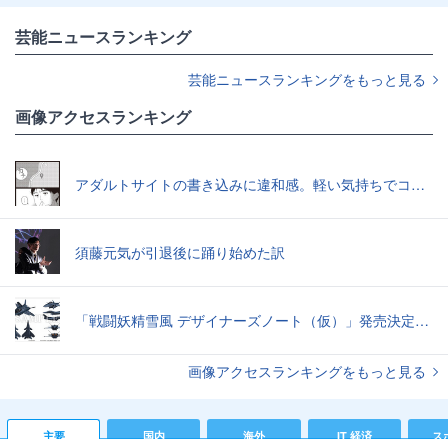
芸能ニュースランキング
芸能ニュースランキングをもっと見る
画像アクセスランキング
アダルトサイトの書き込みに違和感。軽い気持ちでコメントしてみると…／近畿地方のある場所について（1）
須藤元気が引退後に踊り始めた訳
「戦闘妖精雪風 デザイナーズノート（仮）」発売決定スーパーシルフやメイヴといった名機たちの“線”の妙味
画像アクセスランキングをもっと見る
主要
国内
海外
IT 経済
ス