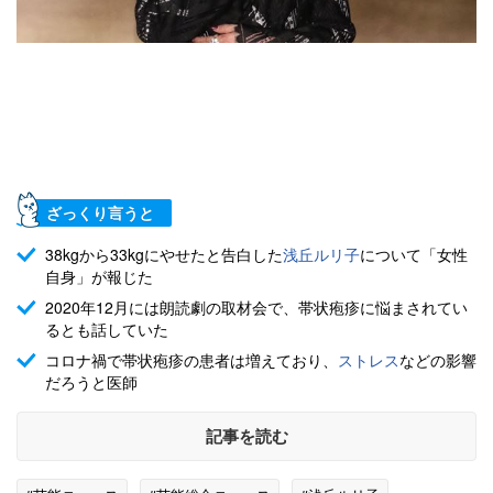
ざっくり言うと
38kgから33kgにやせたと告白した
浅丘ルリ子
について「女性
自身」が報じた
2020年12月には朗読劇の取材会で、帯状疱疹に悩まされてい
るとも話していた
コロナ禍で帯状疱疹の患者は増えており、
ストレス
などの影響
だろうと医師
記事を読む