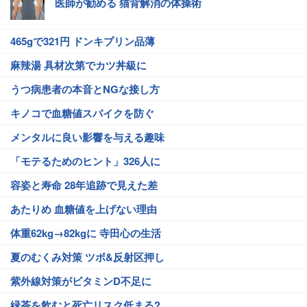
医師が勧める 猫背解消の体操術
465gで321円 ドンキプリン品薄
麻辣湯 具材次第でカツ丼級に
うつ病患者の本音とNGな接し方
キノコで血糖値スパイクを防ぐ
メンタルに良い影響を与える趣味
「モテるためのヒント」326人に
容姿と寿命 28年追跡で見えた差
あたりめ 血糖値を上げない理由
体重62kg→82kgに 寺田心の生活
夏のむくみ対策 ツボ&反射区押し
紫外線対策がビタミンD不足に
緑茶を飲むと死亡リスク低まる?