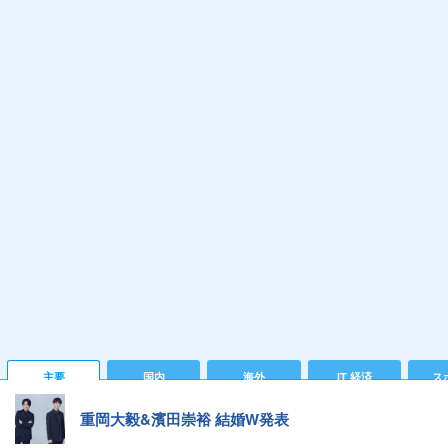
主要
国内
海外
IT 経済
ス
重岡大毅&濱田崇裕 結婚W発表