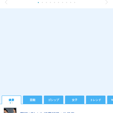
健康
芸能
ゴシップ
女子
トレンド
Y