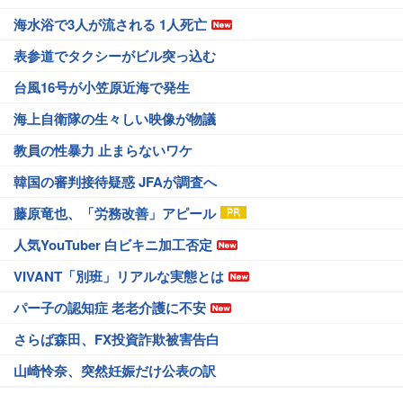
海水浴で3人が流される 1人死亡
表参道でタクシーがビル突っ込む
台風16号が小笠原近海で発生
海上自衛隊の生々しい映像が物議
教員の性暴力 止まらないワケ
韓国の審判接待疑惑 JFAが調査へ
藤原竜也、「労務改善」アピール
人気YouTuber 白ビキニ加工否定
VIVANT「別班」リアルな実態とは
パー子の認知症 老老介護に不安
さらば森田、FX投資詐欺被害告白
山崎怜奈、突然妊娠だけ公表の訳