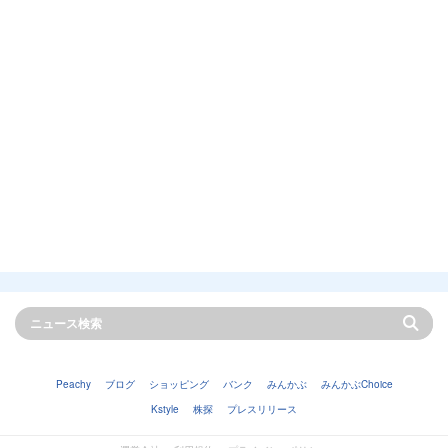
Peachy
ブログ
ショッピング
バンク
みんかぶ
みんかぶChoice
Kstyle
株探
プレスリリース