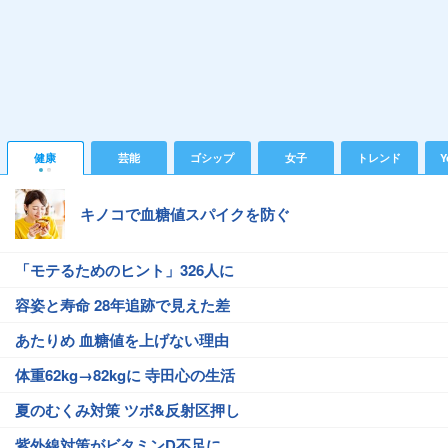
健康
芸能
ゴシップ
女子
トレンド
Y
キノコで血糖値スパイクを防ぐ
「モテるためのヒント」326人に
容姿と寿命 28年追跡で見えた差
あたりめ 血糖値を上げない理由
体重62kg→82kgに 寺田心の生活
夏のむくみ対策 ツボ&反射区押し
紫外線対策がビタミンD不足に