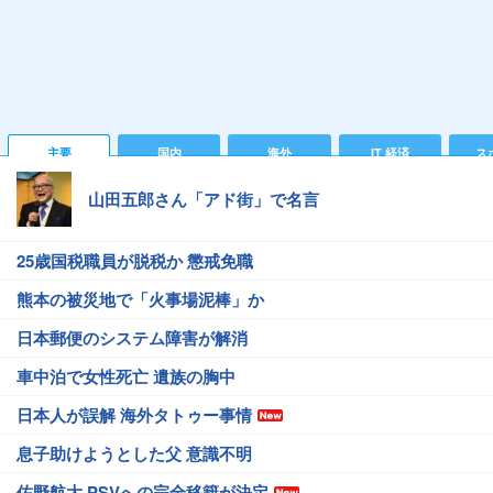
主要
国内
海外
IT 経済
ス
山田五郎さん「アド街」で名言
25歳国税職員が脱税か 懲戒免職
熊本の被災地で「火事場泥棒」か
日本郵便のシステム障害が解消
車中泊で女性死亡 遺族の胸中
日本人が誤解 海外タトゥー事情
息子助けようとした父 意識不明
佐野航大 PSVへの完全移籍が決定