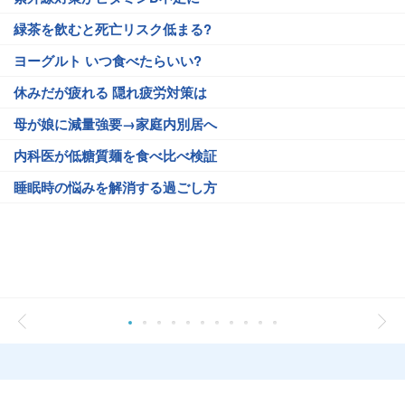
緑茶を飲むと死亡リスク低まる?
ヨーグルト いつ食べたらいい?
休みだが疲れる 隠れ疲労対策は
母が娘に減量強要→家庭内別居へ
内科医が低糖質麺を食べ比べ検証
睡眠時の悩みを解消する過ごし方