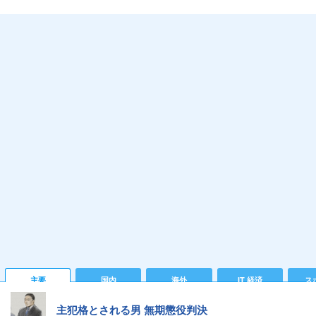
主要
国内
海外
IT 経済
ス
主犯格とされる男 無期懲役判決