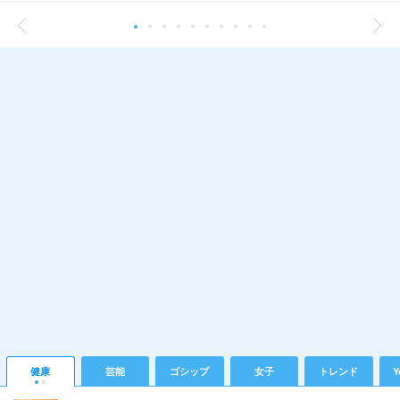
健康
芸能
ゴシップ
女子
トレンド
Y