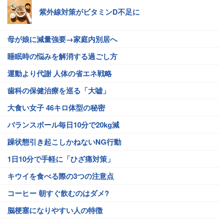
紫外線対策がビタミンD不足に
母が娘に減量強要→家庭内別居へ
睡眠時の悩みを解消する過ごし方
運動より代謝 人体の省エネ戦略
歯科の保健治療を巡る「大嘘」
大食い女子 46キロ体型の秘密
バランスボール毎日10分で20kg減
躁状態引き起こしかねないNG行動
1日10分で手軽に「ひざ痛対策」
キウイを食べる際の3つの注意点
コーヒー 朝すぐ飲むのはダメ?
脳梗塞になりやすい人の特徴