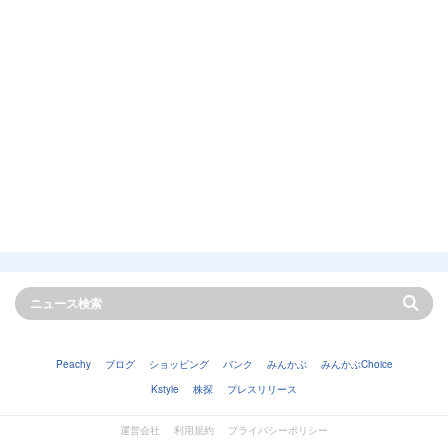
Peachy
ブログ
ショッピング
バンク
みんかぶ
みんかぶChoice
Kstyle
株探
プレスリリース
運営会社
利用規約
プライバシーポリシー