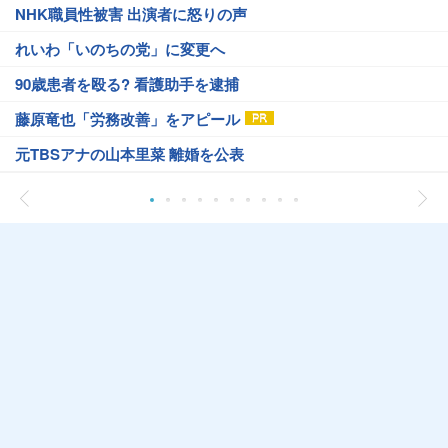
NHK職員性被害 出演者に怒りの声
れいわ「いのちの党」に変更へ
90歳患者を殴る? 看護助手を逮捕
藤原竜也「労務改善」をアピール
元TBSアナの山本里菜 離婚を公表