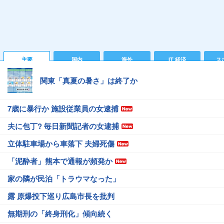
主要
国内
海外
IT 経済
ス
関東「真夏の暑さ」は終了か
7歳に暴行か 施設従業員の女逮捕
夫に包丁? 毎日新聞記者の女逮捕
立体駐車場から車落下 夫婦死傷
「泥酔者」熊本で通報が頻発か
家の隣が民泊「トラウマなった」
露 原爆投下巡り広島市長を批判
無期刑の「終身刑化」傾向続く