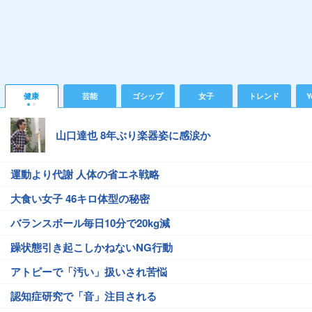
健康
芸能
ゴシップ
女子
トレンド
Y
山口達也 8年ぶり楽器姿に感涙か
運動より代謝 人体の省エネ戦略
大食い女子 46キロ体型の秘密
バランスボール毎日10分で20kg減
躁状態引き起こしかねないNG行動
アトピーで「汚い」扱いされ苦悩
認知症研究で「音」注目される