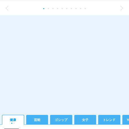
健康
芸能
ゴシップ
女子
トレンド
Y