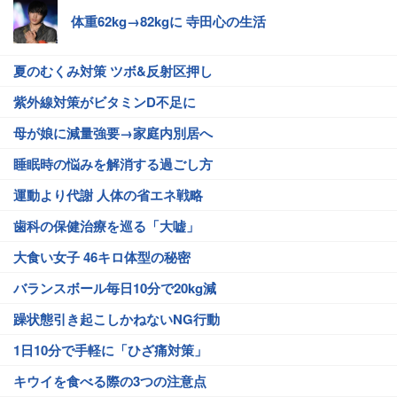
体重62kg→82kgに 寺田心の生活
夏のむくみ対策 ツボ&反射区押し
紫外線対策がビタミンD不足に
母が娘に減量強要→家庭内別居へ
睡眠時の悩みを解消する過ごし方
運動より代謝 人体の省エネ戦略
歯科の保健治療を巡る「大嘘」
大食い女子 46キロ体型の秘密
バランスボール毎日10分で20kg減
躁状態引き起こしかねないNG行動
1日10分で手軽に「ひざ痛対策」
キウイを食べる際の3つの注意点