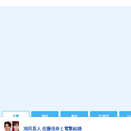
主要
国内
海外
IT 経済
ス
池田直人 佐藤佳奈と電撃結婚