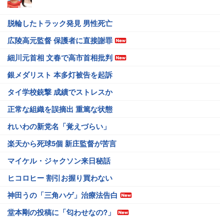
脱輪したトラック発見 男性死亡
広陵高元監督 保護者に直接謝罪
細川元首相 文春で高市首相批判
銀メダリスト 本多灯被告を起訴
タイ学校銃撃 成績でストレスか
正常な組織を誤摘出 重篤な状態
れいわの新党名「覚えづらい」
楽天から死球5個 新庄監督が苦言
マイケル・ジャクソン来日秘話
ヒコロヒー 割引お握り買わない
神田うの「三角ハゲ」治療法告白
堂本剛の投稿に「匂わせなの?」