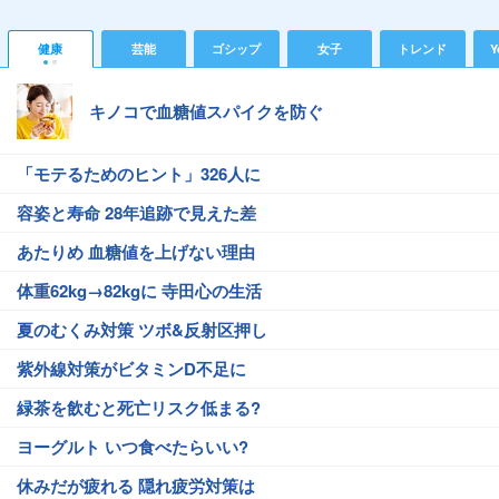
健康
芸能
ゴシップ
女子
トレンド
Y
キノコで血糖値スパイクを防ぐ
「モテるためのヒント」326人に
容姿と寿命 28年追跡で見えた差
あたりめ 血糖値を上げない理由
体重62kg→82kgに 寺田心の生活
夏のむくみ対策 ツボ&反射区押し
紫外線対策がビタミンD不足に
緑茶を飲むと死亡リスク低まる?
ヨーグルト いつ食べたらいい?
休みだが疲れる 隠れ疲労対策は