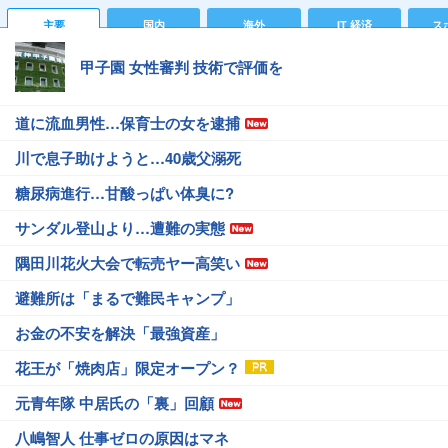
主要
国内
海外
IT 経済
ス
甲子園 女性審判 技術で評価を
道に流血男性…保育士の女を逮捕
川で息子助けようと…40歳父溺死
糖尿病進行…甘酸っぱい体臭に?
サンダル登山より…遭難の実態
隅田川花火大会で転売ヤー高笑い
避難所は「まるで難民キャンプ」
お金の不安を解決「最強資産」
花王が「焼肉店」限定オープン？
元青年隊 中居氏の「裏」回顧
八嶋智人 仕事ゼロの原因はマネ