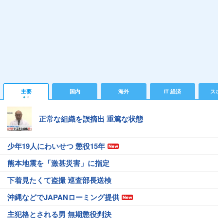
主要
国内
海外
IT 経済
ス
正常な組織を誤摘出 重篤な状態
少年19人にわいせつ 懲役15年
熊本地震を「激甚災害」に指定
下着見たくて盗撮 巡査部長送検
沖縄などでJAPANローミング提供
主犯格とされる男 無期懲役判決