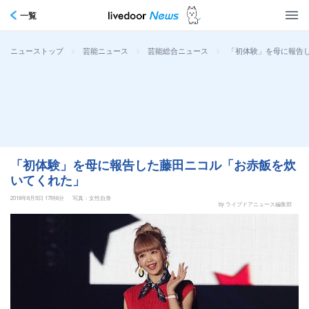
一覧
>
>
>
「初体験」を母に報告
ニューストップ
芸能ニュース
芸能総合ニュース
「初体験」を母に報告した藤田ニコル「お赤飯を炊
いてくれた」
2018年8月5日 17時6分
写真：女性自身
by ライブドアニュース編集部