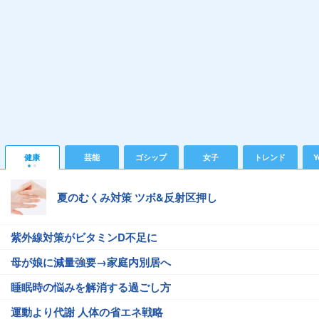
健康
芸能
ゴシップ
女子
トレンド
Y
夏のむくみ対策 ツボ&反射区押し
紫外線対策がビタミンD不足に
母が娘に減量強要→家庭内別居へ
睡眠時の悩みを解消する過ごし方
運動より代謝 人体の省エネ戦略