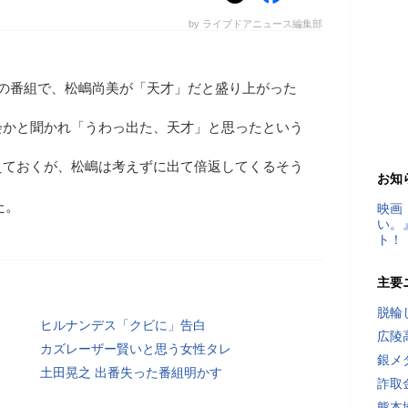
by ライブドアニュース編集部
日の番組で、松嶋尚美が「天才」だと盛り上がった
会かと聞かれ「うわっ出た、天才」と思ったという
えておくが、松嶋は考えずに出て倍返してくるそう
お知
た。
映画
い。
ト！
主要
脱輪
ヒルナンデス「クビに」告白
広陵
カズレーザー賢いと思う女性タレ
銀メ
土田晃之 出番失った番組明かす
詐取
熊本