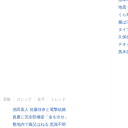
地震
くら
服は
タイ
久保
テオ
黒木
芸能
ゴシップ
女子
トレンド
池田直人 佐藤佳奈と電撃結婚
真夏に完全防備姿「金を出せ」
敷地内で義父はねる 意識不明