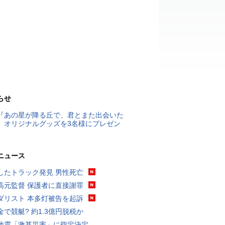
らせ
『あの星が降る丘で、君とまた出会いた
』オリジナルグッズを3名様にプレゼン
ニュース
したトラック発見 男性死亡
高元監督 保護者に直接謝罪
ダリスト 本多灯被告を起訴
金で競艇? 約1.3億円脱税か
地震「激甚災害」に指定決定