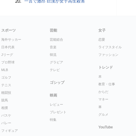
20.
一言で激昂 巨漢が女子高生殺害
スポーツ
芸能
女子
海外サッカー
芸能総合
恋愛
日本代表
音楽
ライフスタイル
Jリーグ
韓流
ファッション
プロ野球
グラビア
トレンド
MLB
テレビ
本
ゴルフ
ゴシップ
教育・仕事
テニス
からだ
格闘技
映画
マネー
競馬
レビュー
車
相撲
プレゼント
グルメ
バスケ
特集
バレー
YouTube
フィギュア