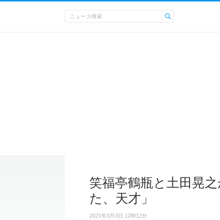
笑福亭鶴瓶と土田晃之
た、天才」
2021年3月3日 12時12分