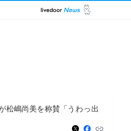
が松嶋尚美を称賛「うわっ出