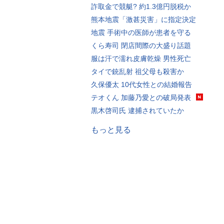
詐取金で競艇? 約1.3億円脱税か
熊本地震「激甚災害」に指定決定
地震 手術中の医師が患者を守る
くら寿司 閉店間際の大盛り話題
服は汗で濡れ皮膚乾燥 男性死亡
タイで銃乱射 祖父母も殺害か
久保優太 10代女性との結婚報告
テオくん 加藤乃愛との破局発表
黒木啓司氏 逮捕されていたか
もっと見る