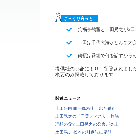
ざっくり言うと
笑福亭鶴瓶と土田晃之が3
土田は千代大海がどんな大
鶴瓶は番組で何を話すか考
提供社の都合により、削除されまし
概要のみ掲載しております。
関連ニュース
土田告白 唯一降板申し出た番組
土田晃之の「千葉ディスり」物議
理想の父? 土田晃之の発言が炎上
土田晃之 松本の引退説に疑問