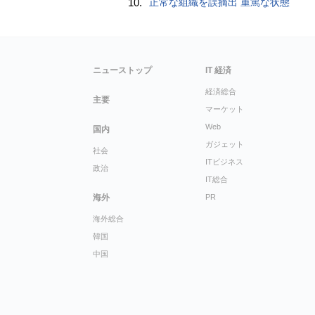
10.
正常な組織を誤摘出 重篤な状態
ニューストップ
IT 経済
経済総合
主要
マーケット
Web
国内
ガジェット
社会
ITビジネス
政治
IT総合
海外
PR
海外総合
韓国
中国