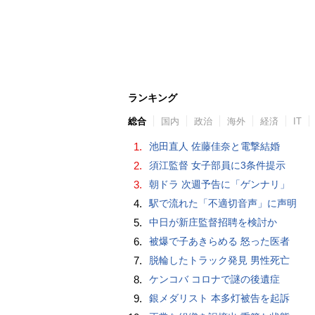
ランキング
総合
国内
政治
海外
経済
IT
1.
池田直人 佐藤佳奈と電撃結婚
2.
須江監督 女子部員に3条件提示
3.
朝ドラ 次週予告に「ゲンナリ」
4.
駅で流れた「不適切音声」に声明
5.
中日が新庄監督招聘を検討か
6.
被爆で子あきらめる 怒った医者
7.
脱輪したトラック発見 男性死亡
8.
ケンコバ コロナで謎の後遺症
9.
銀メダリスト 本多灯被告を起訴