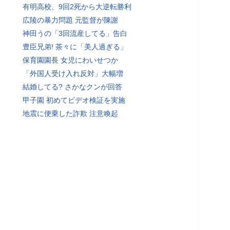
有明高校、9回2死から大逆転勝利
広陵の暴力問題 元監督が陳謝
神田うの「3回流産してる」告白
豊臣兄弟! 茶々に「美人過ぎる」
保育園園長 女児にわいせつか
「外国人受け入れ反対」大幅増
結婚してる? さかなクンが回答
甲子園 初めてビデオ検証を実施
地震に便乗した詐欺 注意喚起