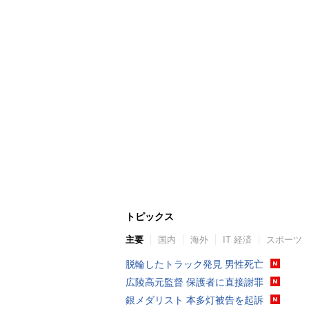
トピックス
主要
国内
海外
IT 経済
スポーツ
脱輪したトラック発見 男性死亡
広陵高元監督 保護者に直接謝罪
銀メダリスト 本多灯被告を起訴