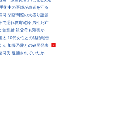
 手術中の医師が患者を守る
寿司 閉店間際の大盛り話題
汗で濡れ皮膚乾燥 男性死亡
で銃乱射 祖父母も殺害か
優太 10代女性との結婚報告
くん 加藤乃愛との破局発表
啓司氏 逮捕されていたか