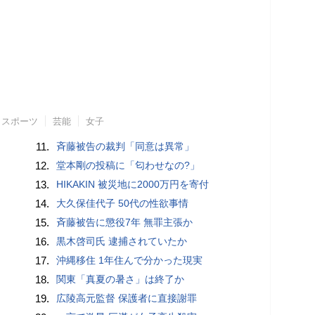
スポーツ
芸能
女子
11.
斉藤被告の裁判「同意は異常」
12.
堂本剛の投稿に「匂わせなの?」
13.
HIKAKIN 被災地に2000万円を寄付
14.
大久保佳代子 50代の性欲事情
15.
斉藤被告に懲役7年 無罪主張か
16.
黒木啓司氏 逮捕されていたか
17.
沖縄移住 1年住んで分かった現実
18.
関東「真夏の暑さ」は終了か
19.
広陵高元監督 保護者に直接謝罪