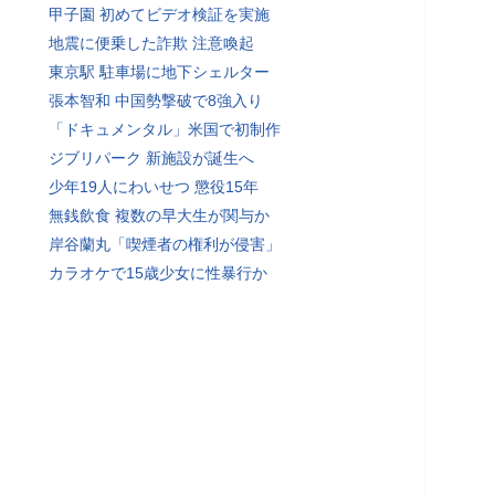
甲子園 初めてビデオ検証を実施
地震に便乗した詐欺 注意喚起
東京駅 駐車場に地下シェルター
張本智和 中国勢撃破で8強入り
「ドキュメンタル」米国で初制作
ジブリパーク 新施設が誕生へ
少年19人にわいせつ 懲役15年
無銭飲食 複数の早大生が関与か
岸谷蘭丸「喫煙者の権利が侵害」
カラオケで15歳少女に性暴行か