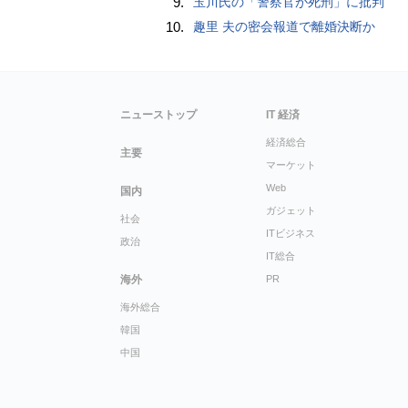
9.
玉川氏の「警察官が死刑」に批判
10.
趣里 夫の密会報道で離婚決断か
ニューストップ
IT 経済
経済総合
主要
マーケット
Web
国内
ガジェット
社会
ITビジネス
政治
IT総合
海外
PR
海外総合
韓国
中国