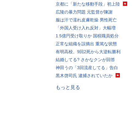
京都に「新たな移動手段」初上陸
広陵の暴力問題 元監督が陳謝
服は汗で濡れ皮膚乾燥 男性死亡
「外国人受け入れ反対」大幅増
1.5億円受け取りか 国税職員処分
正常な組織を誤摘出 重篤な状態
有明高校、9回2死から大逆転勝利
結婚してる? さかなクンが回答
神田うの「3回流産してる」告白
黒木啓司氏 逮捕されていたか
もっと見る