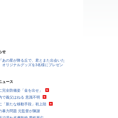
らせ
『あの星が降る丘で、君とまた出会いた
』オリジナルグッズを3名様にプレゼン
ニュース
に完全防備姿「金を出せ」
内で義父はねる 意識不明
に「新たな移動手段」初上陸
の暴力問題 元監督が陳謝
汗で濡れ皮膚乾燥 男性死亡