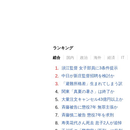
ランキング
総合
国内
政治
海外
経済
IT
1.
須江監督 女子部員に3条件提示
2.
中日が新庄監督招聘を検討か
3.
「避難所格差」生まれてしまう訳
4.
関東「真夏の暑さ」は終了か
5.
大量注文キャンセル43億円以上か
6.
斉藤被告に懲役7年 無罪主張か
7.
斉藤慎二被告 懲役7年を求刑
8.
寿美花代さん死去 息子2人が追悼