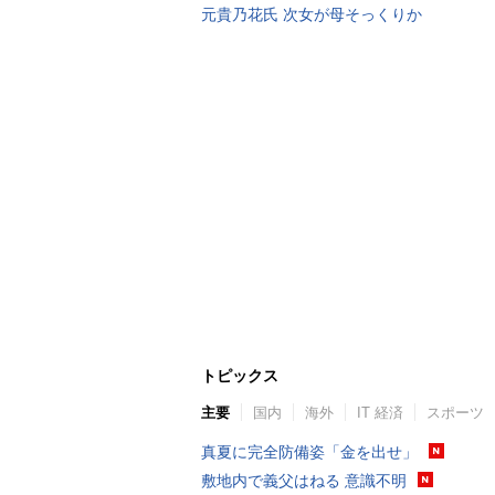
元貴乃花氏 次女が母そっくりか
トピックス
主要
国内
海外
IT 経済
スポーツ
真夏に完全防備姿「金を出せ」
敷地内で義父はねる 意識不明