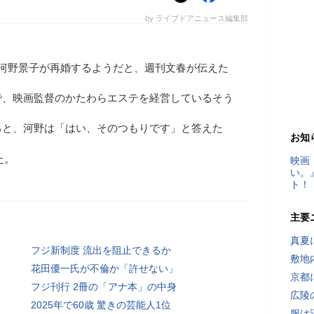
by ライブドアニュース編集部
た河野景子が再婚するようだと、週刊文春が伝えた
で、映画監督のかたわらエステを経営しているそう
ると、河野は「はい、そのつもりです」と答えた
お知
た。
映画
い。
ト！
主要
真夏
フジ新制度 流出を阻止できるか
敷地
花田優一氏が不倫か「許せない」
京都
フジ刊行 2冊の「アナ本」の中身
広陵
2025年で60歳 驚きの芸能人1位
服は