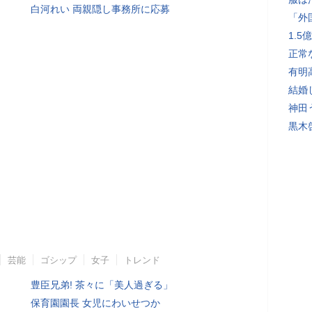
白河れい 両親隠し事務所に応募
「外
1.
正常
有明
結婚
神田
黒木
芸能
ゴシップ
女子
トレンド
豊臣兄弟! 茶々に「美人過ぎる」
保育園園長 女児にわいせつか