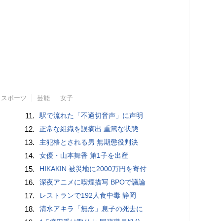
スポーツ
芸能
女子
11.
駅で流れた「不適切音声」に声明
12.
正常な組織を誤摘出 重篤な状態
13.
主犯格とされる男 無期懲役判決
14.
女優・山本舞香 第1子を出産
15.
HIKAKIN 被災地に2000万円を寄付
16.
深夜アニメに喫煙描写 BPOで議論
17.
レストランで192人食中毒 静岡
18.
清水アキラ「無念」息子の死去に