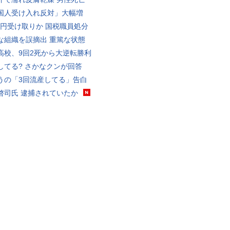
国人受け入れ反対」大幅増
5億円受け取りか 国税職員処分
な組織を誤摘出 重篤な状態
高校、9回2死から大逆転勝利
してる? さかなクンが回答
うの「3回流産してる」告白
啓司氏 逮捕されていたか