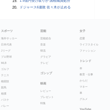
19.
1.5億円受け取りか 国税職員処分
20.
ドジャース6連敗 佐々木が止める
スポーツ
芸能
女子
海外サッカー
芸能総合
恋愛
日本代表
音楽
ライフスタイル
Jリーグ
韓流
ファッション
プロ野球
グラビア
トレンド
MLB
テレビ
本
ゴルフ
ゴシップ
教育・仕事
テニス
からだ
格闘技
映画
マネー
競馬
レビュー
車
相撲
プレゼント
グルメ
バスケ
特集
バレー
YouTube