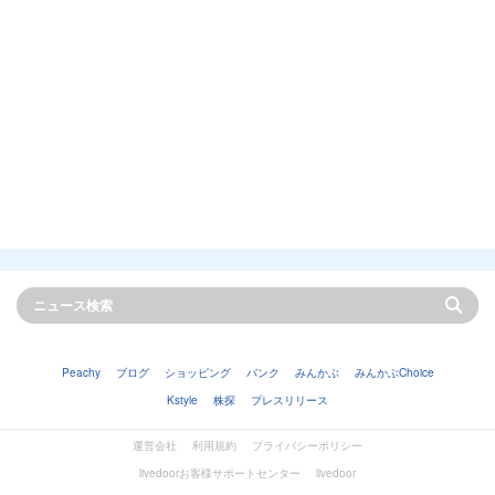
Peachy
ブログ
ショッピング
バンク
みんかぶ
みんかぶChoice
Kstyle
株探
プレスリリース
運営会社
利用規約
プライバシーポリシー
livedoorお客様サポートセンター
livedoor