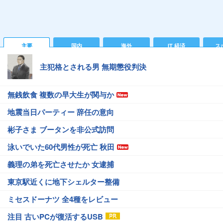
主要
国内
海外
IT 経済
ス
主犯格とされる男 無期懲役判決
無銭飲食 複数の早大生が関与か
地震当日パーティー 辞任の意向
彬子さま ブータンを非公式訪問
泳いでいた60代男性が死亡 秋田
義理の弟を死亡させたか 女逮捕
東京駅近くに地下シェルター整備
ミセスドーナツ 全4種をレビュー
注目 古いPCが復活するUSB