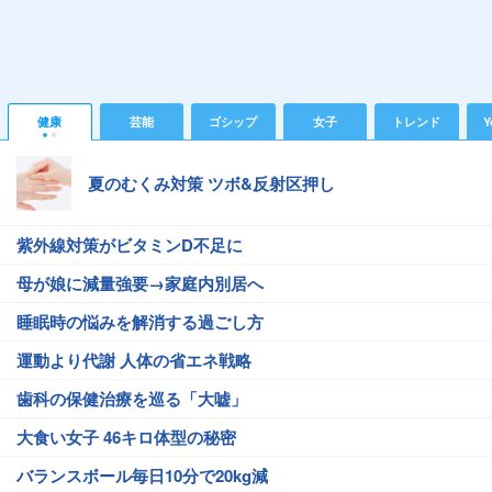
健康
芸能
ゴシップ
女子
トレンド
Y
夏のむくみ対策 ツボ&反射区押し
紫外線対策がビタミンD不足に
母が娘に減量強要→家庭内別居へ
睡眠時の悩みを解消する過ごし方
運動より代謝 人体の省エネ戦略
歯科の保健治療を巡る「大嘘」
大食い女子 46キロ体型の秘密
バランスボール毎日10分で20kg減