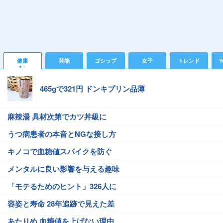
健康
芸能
ゴシップ
女子
トレンド
Y
465gで321円 ドンキプリン品薄
麻辣湯 具材次第でカツ丼級に
うつ病患者の本音とNGな接し方
キノコで血糖値スパイクを防ぐ
メンタルに良い影響を与える趣味
「モテるためのヒント」326人に
容姿と寿命 28年追跡で見えた差
あたりめ 血糖値を上げない理由