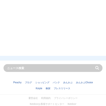
Peachy
ブログ
ショッピング
バンク
みんかぶ
みんかぶChoice
Kstyle
株探
プレスリリース
運営会社
利用規約
プライバシーポリシー
livedoorお客様サポートセンター
livedoor