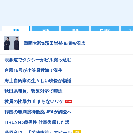
主要
国内
海外
IT 経済
ス
重岡大毅&濱田崇裕 結婚W発表
表参道でタクシーがビル突っ込む
台風16号が小笠原近海で発生
海上自衛隊の生々しい映像が物議
秋田県職員、報道対応で喫煙
教員の性暴力 止まらないワケ
韓国の審判接待疑惑 JFAが調査へ
FIREの45歳男性 仕事復帰した訳
藤原竜也、「労務改善」アピール