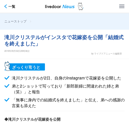
一覧
>
ニューストップ
滝川クリステルがインスタで花嫁姿を公開「結婚式
を終えました」
2019年09月02日20時36分
by ライブドアニュース編集部
ざっくり言うと
滝川クリステルが2日、自身のInstagramで花嫁姿を公開した
弟と2ショットで写っており「新郎新婦に間違われた姉と弟
（笑）」と報告
「無事に身内での結婚式を終えました」と伝え、弟への感謝の
言葉も添えた
◆滝川クリステルが花嫁姿を公開