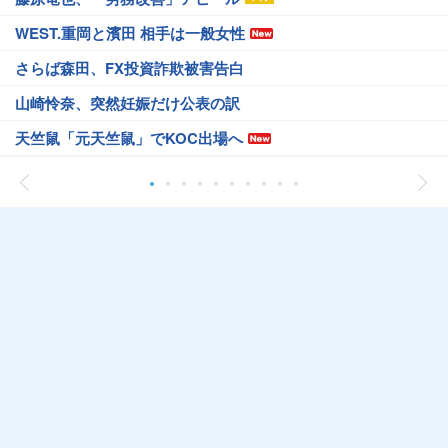
WEST.重岡と濱田 相手は一般女性
さらば森田、FX投資詐欺被害告白
山崎怜奈、突然妊娠だけ公表の訳
天竺鼠「元天竺鼠」でKOC出場へ