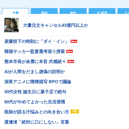
主要
国内
海外
IT 経済
ス
大量注文キャンセル43億円以上か
原爆投下の時刻に「ダイ・イン」
韓国サッカー監督選考巡り捜索
熊本市長が余震に本音 共感続々
AIが人間をだまし虚偽の説明か
深夜アニメに喫煙描写 BPOで議論
50代女性 誕生日に菓子店で絶句
60代がやめてよかった生活習慣
医師が語る汗悩みとの向き合い方
渡邊渚「絶対に口にしない」言葉