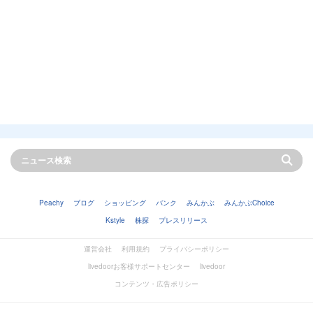
Peachy
ブログ
ショッピング
バンク
みんかぶ
みんかぶChoice
Kstyle
株探
プレスリリース
運営会社
利用規約
プライバシーポリシー
livedoorお客様サポートセンター
livedoor
コンテンツ・広告ポリシー