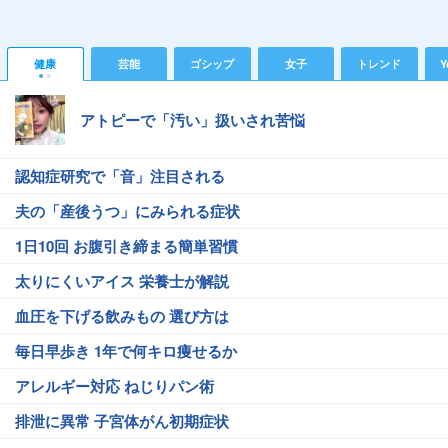
健康
芸能
ゴシップ
女子
トレンド
Y
アトピーで「汚い」扱いされ苦悩
認知症研究で「音」注目される
夫の「産後うつ」にみられる症状
1日10回 お腹引き締まる簡単習慣
太りにくいアイス 栄養士が解説
血圧を下げる飲みもの 選び方は
毎日早歩き 1年で何キロ痩せるか
アレルギー対応 ねじりパン術
排泄に異常 子宮体がん初期症状