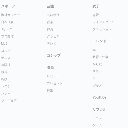
スポーツ
芸能
女子
海外サッカー
芸能総合
恋愛
日本代表
音楽
ライフスタイル
Jリーグ
韓流
ファッション
プロ野球
グラビア
トレンド
MLB
テレビ
本
ゴルフ
ゴシップ
教育・仕事
テニス
からだ
格闘技
映画
マネー
競馬
レビュー
車
相撲
プレゼント
グルメ
バスケ
特集
バレー
YouTube
フィギュア
サブカル
アニメ
ゲーム