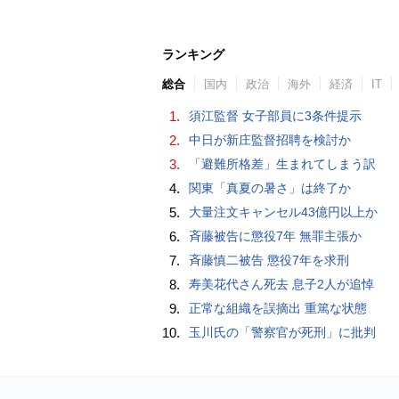
ランキング
総合
国内
政治
海外
経済
IT
1.
須江監督 女子部員に3条件提示
2.
中日が新庄監督招聘を検討か
3.
「避難所格差」生まれてしまう訳
4.
関東「真夏の暑さ」は終了か
5.
大量注文キャンセル43億円以上か
6.
斉藤被告に懲役7年 無罪主張か
7.
斉藤慎二被告 懲役7年を求刑
8.
寿美花代さん死去 息子2人が追悼
9.
正常な組織を誤摘出 重篤な状態
10.
玉川氏の「警察官が死刑」に批判