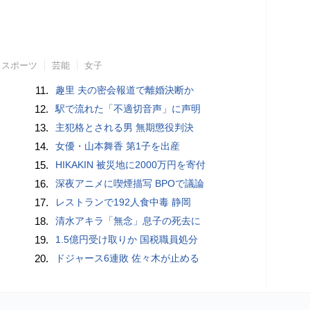
スポーツ
芸能
女子
11.
趣里 夫の密会報道で離婚決断か
12.
駅で流れた「不適切音声」に声明
13.
主犯格とされる男 無期懲役判決
14.
女優・山本舞香 第1子を出産
15.
HIKAKIN 被災地に2000万円を寄付
16.
深夜アニメに喫煙描写 BPOで議論
17.
レストランで192人食中毒 静岡
18.
清水アキラ「無念」息子の死去に
19.
1.5億円受け取りか 国税職員処分
20.
ドジャース6連敗 佐々木が止める