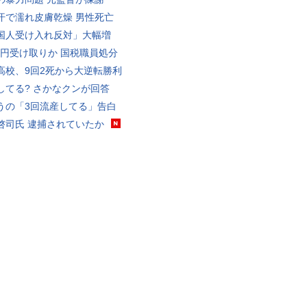
汗で濡れ皮膚乾燥 男性死亡
国人受け入れ反対」大幅増
5億円受け取りか 国税職員処分
高校、9回2死から大逆転勝利
してる? さかなクンが回答
うの「3回流産してる」告白
啓司氏 逮捕されていたか