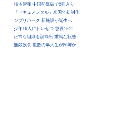
張本智和 中国勢撃破で8強入り
「ドキュメンタル」米国で初制作
ジブリパーク 新施設が誕生へ
少年19人にわいせつ 懲役15年
正常な組織を誤摘出 重篤な状態
無銭飲食 複数の早大生が関与か