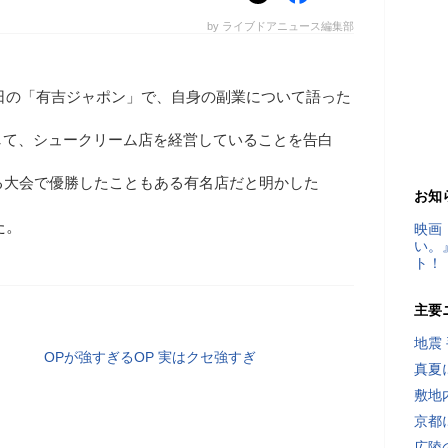
by ライブドアニュース編集部
EIが21日の「有吉ジャポン」で、自身の副業について語った
して、シュークリーム店を経営していることを告白
める大会で優勝したこともある有名店だと明かした
お知
た。
映画
い。
ト！
主要
地震
OPが強すぎるOP 実はクセ強すぎ
真夏
敷地
京都
広陵