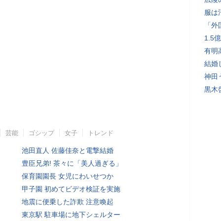
服は
「外
1.
有明
結婚
神田
黒木
芸能
ゴシップ
女子
トレンド
池田直人 佐藤佳奈と電撃結婚
豊臣兄弟! 茶々に「美人過ぎる」
保育園園長 女児にわいせつか
甲子園 初めてビデオ検証を実施
地震に便乗した詐欺 注意喚起
東京駅 駐車場に地下シェルター