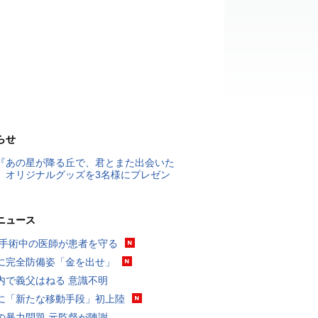
らせ
『あの星が降る丘で、君とまた出会いた
』オリジナルグッズを3名様にプレゼン
ニュース
 手術中の医師が患者を守る
に完全防備姿「金を出せ」
内で義父はねる 意識不明
に「新たな移動手段」初上陸
の暴力問題 元監督が陳謝