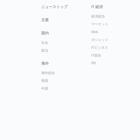
ニューストップ
IT 経済
経済総合
主要
マーケット
Web
国内
ガジェット
社会
ITビジネス
政治
IT総合
海外
PR
海外総合
韓国
中国