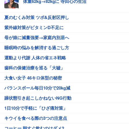
体重62kg→82kgに 寺田心の生活
夏のむくみ対策 ツボ&反射区押し
紫外線対策がビタミンD不足に
母が娘に減量強要→家庭内別居へ
睡眠時の悩みを解消する過ごし方
運動より代謝 人体の省エネ戦略
歯科の保健治療を巡る「大嘘」
大食い女子 46キロ体型の秘密
バランスボール毎日10分で20kg減
躁状態引き起こしかねないNG行動
1日10分で手軽に「ひざ痛対策」
キウイを食べる際の3つの注意点
コーヒー 朝すぐ飲むのはダメ?