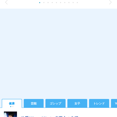
健康
芸能
ゴシップ
女子
トレンド
Y