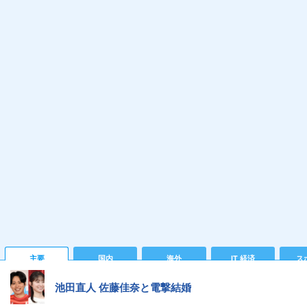
主要
国内
海外
IT 経済
ス
池田直人 佐藤佳奈と電撃結婚