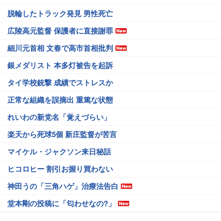
脱輪したトラック発見 男性死亡
広陵高元監督 保護者に直接謝罪
細川元首相 文春で高市首相批判
銀メダリスト 本多灯被告を起訴
タイ学校銃撃 成績でストレスか
正常な組織を誤摘出 重篤な状態
れいわの新党名「覚えづらい」
楽天から死球5個 新庄監督が苦言
マイケル・ジャクソン来日秘話
ヒコロヒー 割引お握り買わない
神田うの「三角ハゲ」治療法告白
堂本剛の投稿に「匂わせなの?」