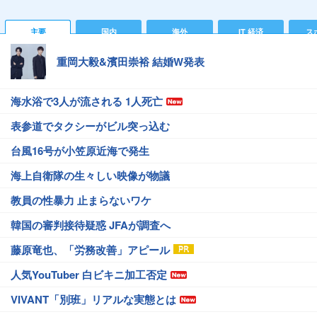
主要
国内
海外
IT 経済
ス
重岡大毅&濱田崇裕 結婚W発表
海水浴で3人が流される 1人死亡
表参道でタクシーがビル突っ込む
台風16号が小笠原近海で発生
海上自衛隊の生々しい映像が物議
教員の性暴力 止まらないワケ
韓国の審判接待疑惑 JFAが調査へ
藤原竜也、「労務改善」アピール
人気YouTuber 白ビキニ加工否定
VIVANT「別班」リアルな実態とは