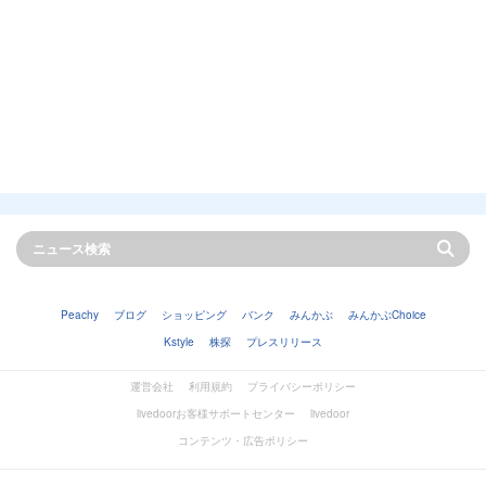
Peachy
ブログ
ショッピング
バンク
みんかぶ
みんかぶChoice
Kstyle
株探
プレスリリース
運営会社
利用規約
プライバシーポリシー
livedoorお客様サポートセンター
livedoor
コンテンツ・広告ポリシー