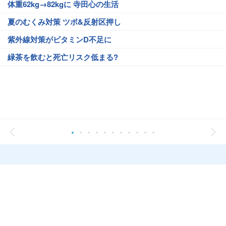
体重62kg→82kgに 寺田心の生活
夏のむくみ対策 ツボ&反射区押し
紫外線対策がビタミンD不足に
緑茶を飲むと死亡リスク低まる?