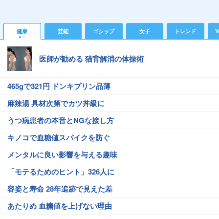
健康
芸能
ゴシップ
女子
トレンド
Y
医師が勧める 猫背解消の体操術
465gで321円 ドンキプリン品薄
麻辣湯 具材次第でカツ丼級に
うつ病患者の本音とNGな接し方
キノコで血糖値スパイクを防ぐ
メンタルに良い影響を与える趣味
「モテるためのヒント」326人に
容姿と寿命 28年追跡で見えた差
あたりめ 血糖値を上げない理由